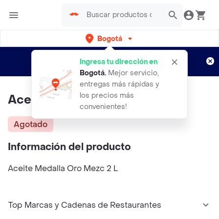
Bogotá
Regístrate
¿Nuevo en Rappi?
y disfruta de
Ingresa tu dirección en
envíos gratis por semanas
Aplican TyC
Bogotá
.
Mejor servicio,
entregas más rápidas y
los precios más
Aceite Medalla Oro Mezc
convenientes!
Agotado
Información del producto
Aceite Medalla Oro Mezc 2 L
Top Marcas y Cadenas de Restaurantes