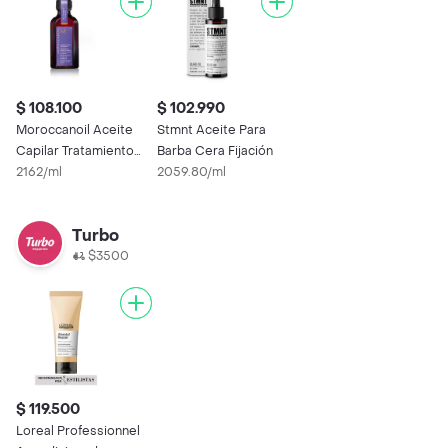
$ 108.100
$ 102.990
Moroccanoil Aceite
Stmnt Aceite Para
Capilar Tratamiento
Barba Cera Fijación
Purple
2162/ml
2059.80/ml
Turbo
$3500
$ 119.500
Loreal Professionnel