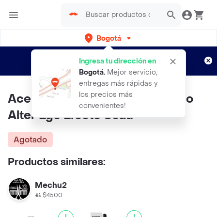
Bogotá
Regístrate
¿Nuevo en Rappi?
y disfruta de
Ingresa tu dirección en
envíos gratis por semanas
Aplican TyC
Bogotá
.
Mejor servicio,
entregas más rápidas y
los precios más
Aceite Nutritivos Para El Cabello
convenientes!
Alter Ego Efecto Seda
Agotado
Productos similares:
Mechu2
$4500