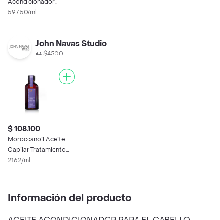
Acondicionador
Cabello Dañado
597.50/ml
John Navas Studio
$4500
$ 108.100
Moroccanoil Aceite
Capilar Tratamiento
Purple
2162/ml
Información del producto
ACEITE ACONDICIONADOR PARA EL CABELLO