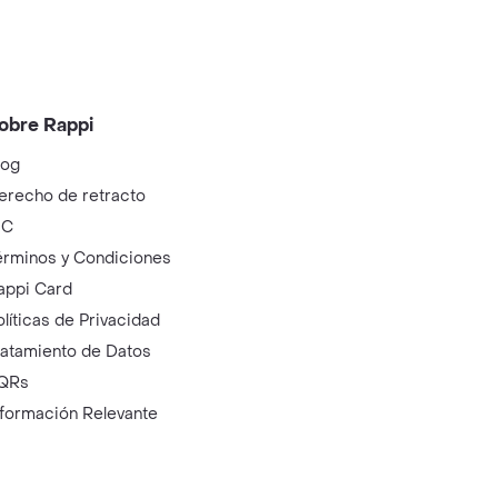
obre Rappi
log
erecho de retracto
IC
érminos y Condiciones
appi Card
olíticas de Privacidad
ratamiento de Datos
QRs
nformación Relevante