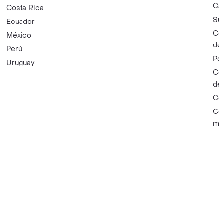
C
Costa Rica
S
Ecuador
C
México
d
Perú
P
Uruguay
C
d
C
C
m