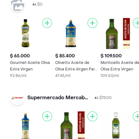
$0
$ 65.000
$ 85.400
$ 109.500
Gourmet Aceite Oliva
Olivetto Aceite de
Monticello Aceite d
Extra Virgen
Oliva Extra Virgen Para
Oliva Extra Virgen
92.86/ml
Freír
47.45/ml
109.50/ml
Supermercado Mercaboy
$7500