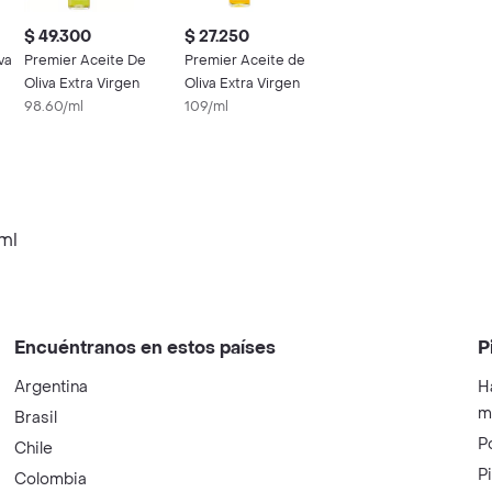
$ 49.300
$ 27.250
va
Premier Aceite De
Premier Aceite de
Oliva Extra Virgen
Oliva Extra Virgen
98.60/ml
109/ml
ml
Encuéntranos en estos países
P
Argentina
H
m
Brasil
P
Chile
P
Colombia