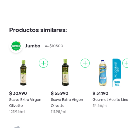
Productos similares:
Jumbo
$10500
$ 30.990
$ 55.990
$ 31.190
Suave Extra Virgen
Suave Extra Virgen
Gourmet Aceite Lin
Olivetto
Olivetto
34.66/ml
123.96/ml
111.98/ml