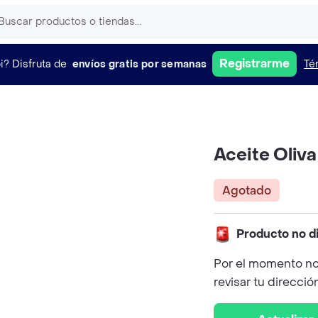
Registrarme
i?
Disfruta de
envíos gratis por semanas
Té
Aceite Oliva
Agotado
Producto no d
Por el momento no
revisar tu direcció