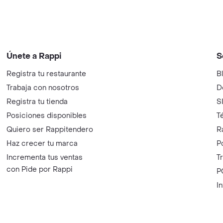
Únete a Rappi
S
Registra tu restaurante
B
Trabaja con nosotros
D
Registra tu tienda
S
Posiciones disponibles
T
Quiero ser Rappitendero
R
Haz crecer tu marca
P
Incrementa tus ventas
T
con Pide por Rappi
P
I