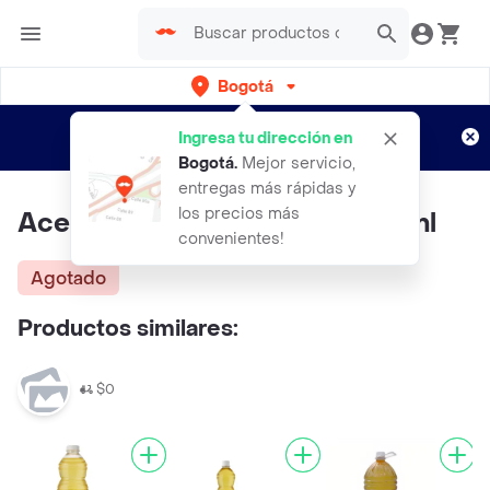
Bogotá
Regístrate
¿Nuevo en Rappi?
y disfruta de
Ingresa tu dirección en
envíos gratis por semanas
Aplican TyC
Bogotá
.
Mejor servicio,
entregas más rápidas y
los precios más
Aceite Vegetal Riquisimo 900ml
convenientes!
Agotado
Productos similares:
$0