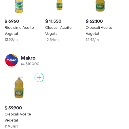
$ 6960
$ 11.550
$ 62.100
$
Riquisimo Aceite
Oleocali Aceite
Oleocali Aceite
R
Vegetal
Vegetal
Vegetal
V
13.92/ml
12.84/ml
12.42/ml
1
Makro
$10000
$ 59.900
Oleocali Aceite
Vegetal
11.98/ml