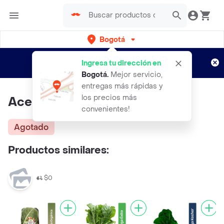
Bogotá
Regístrate
¿Nuevo en Rappi?
y disfruta de
Ingresa tu dirección en
envíos gratis por semanas
Aplican TyC
Bogotá
.
Mejor servicio,
entregas más rápidas y
los precios más
Acelga de Colores
convenientes!
Agotado
Productos similares:
$0