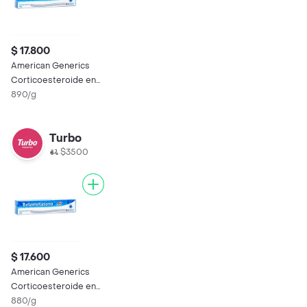
$ 17.800
American Generics
Corticoesteroide en
Crema Tópica
890/g
Turbo
$3500
$ 17.600
American Generics
Corticoesteroide en
Crema Tópica
880/g