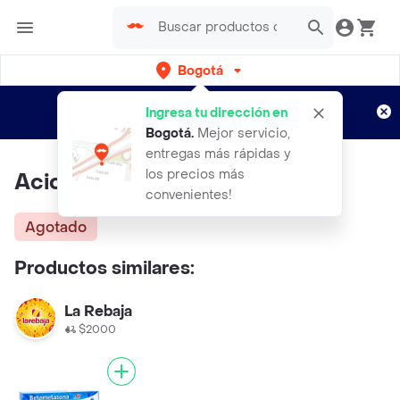
Bogotá
Regístrate
¿Nuevo en Rappi?
y disfruta de
Ingresa tu dirección en
envíos gratis por semanas
Aplican TyC
Bogotá
.
Mejor servicio,
entregas más rápidas y
los precios más
Aciclovir 800mg
convenientes!
Agotado
Productos similares:
La Rebaja
$2000