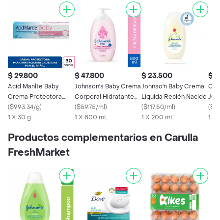
$ 29.800
$ 47.800
$ 23.500
$ 3
Acid Manlte Baby
Johnson's Baby Crema
Johnso'n Baby Crema
Cre
Crema Protectora
Corporal Hidratante
Líquida Recién Nacido
JOH
para Irritaciones de
(
$993.34/g
)
Original
(
$59.75/ml
)
(
$117.50/ml
)
400
(
$9
Pañal
1 X 30 g
1 X 800 mL
1 X 200 mL
1 X
Productos complementarios en Carulla
FreshMarket