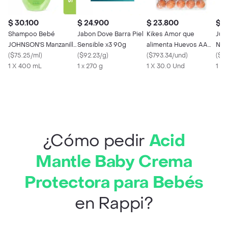
$ 30.100
$ 24.900
$ 23.800
$ 1
Shampoo Bebé
Jabon Dove Barra Piel
Kikes Amor que
Jug
JOHNSON'S Manzanilla
Sensible x3 90g
alimenta Huevos AA
Nat
400 ML
(
$75.25/ml
)
(
$92.23/g
)
Rojos L
(
$793.34/und
)
(
$11
1 X 400 mL
1 x 270 g
1 X 30.0 Und
1 X
¿Cómo pedir
Acid
Mantle Baby Crema
Protectora para Bebés
en Rappi?