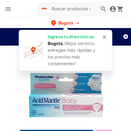
Bogotá
Regístrate
¿Nuevo en Rappi?
y disfruta de
Ingresa tu dirección en
envíos gratis por semanas
Aplican TyC
Bogotá
.
Mejor servicio,
entregas más rápidas y
los precios más
convenientes!