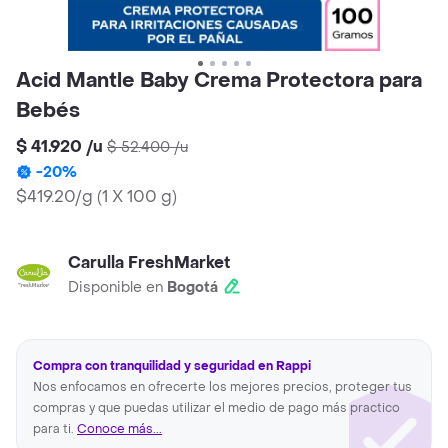
Acid Mantle Baby Crema Protectora para
Bebés
$ 41.920
/
u
$ 52.400
/
u
-
20
%
$419.20/g
(
1 X 100 g
)
Carulla FreshMarket
Disponible en
Bogotá
Compra con tranquilidad y seguridad en Rappi
Nos enfocamos en ofrecerte los mejores precios, proteger tus
compras y que puedas utilizar el medio de pago más practico
para ti.
Conoce más...