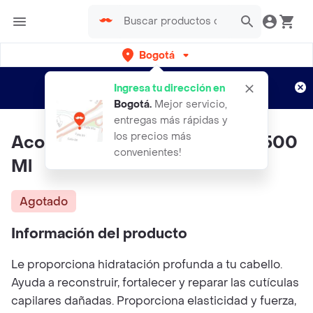
Bogotá
Regístrate
¿Nuevo en Rappi?
y disfruta de
Ingresa tu dirección en
envíos gratis por semanas
Aplican TyC
Bogotá
.
Mejor servicio,
entregas más rápidas y
los precios más
Acondicionador De La Receta 500
convenientes!
Ml
Agotado
Información del producto
Le proporciona hidratación profunda a tu cabello.
Ayuda a reconstruir, fortalecer y reparar las cutículas
capilares dañadas. Proporciona elasticidad y fuerza,