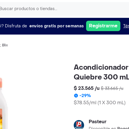
Registrarme
i?
Disfruta de
envíos gratis por semanas
Té
r
,
Blix
Acondicionador 
Quiebre 300 m
$ 23.565
/
u
$ 33.665
/
u
-
29
%
$78.55/ml
(
1 X 300 mL
)
Pasteur
Disponible en
Bogo