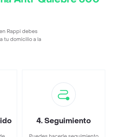
 en Rappi debes
 tu domicilio a la
dido
4
.
Seguimiento
de
Puedes hacerle seguimiento