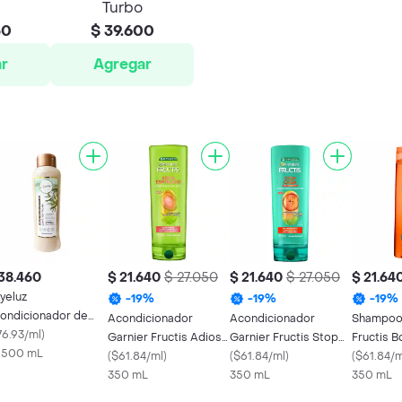
Turbo
50
$ 39.600
r
Agregar
38.460
$ 21.640
$ 27.050
$ 21.640
$ 27.050
$ 21.64
yeluz
-
19
%
-
19
%
-
19
%
ondicionador de
Acondicionador
Acondicionador
Shampoo 
omero
76.93/ml
)
Garnier Fructis Adios
Garnier Fructis Stop
Fructis B
x 500 mL
Esponjado Frasco
(
$61.84/ml
)
Caida Crece Fuerte
(
$61.84/ml
)
Daño Con
(
$61.84/m
350 mL
350 mL
Frasco
350 mL