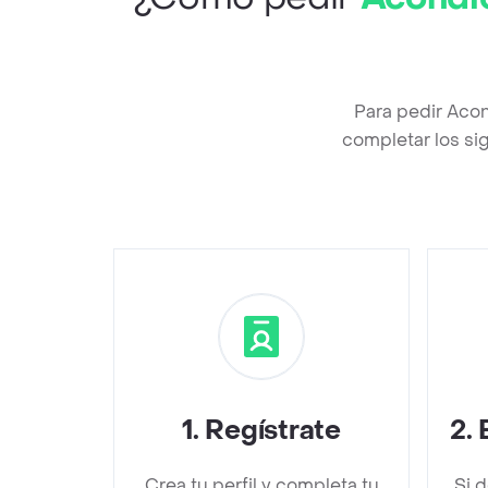
Para pedir Aco
completar los sig
1
.
Regístrate
2
.
Crea tu perfil y completa tu
Si 