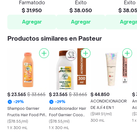
Farmatodo
Éxito
Éxito
$ 31.950
$ 38.050
$ 38.0
Agregar
Agregar
Agrega
Productos similares en Pasteur
$ 23.565
$ 33.665
$ 23.565
$ 33.665
$ 44.850
$ 
ACONDICIONADOR
An
-
29
%
-
29
%
DE AJÍ 4 EN 1
Ac
Shampoo Garnier
Acondicionador Hair
(
$149.51/ml
)
R
(
$
Fructis Hair Food Piña
Foof Garnier Coco
300 mL
1 
Antiquiebre
(
$78.55/ml
)
Reparación 300 mL
(
$78.55/ml
)
1 X 300 mL
1 X 300 mL