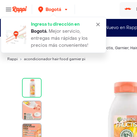
Bogotá
Ingresa tu dirección en
¿Nuevo en Rapp
Bogotá
.
Mejor servicio,
entregas más rápidas y los
precios más convenientes!
Búsquedas relacionadas:
Acondicionador
,
Garnier-Fructis
,
Garnier
,
Hai
Rappi
acondicionador hair food garnier pi