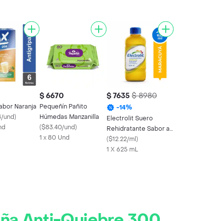
$ 6670
$ 7635
$ 8980
abor Naranja
Pequeñín Pañito
-
14
%
4/und
)
Húmedas Manzanilla
Electrolit Suero
nd
(
$83.40/und
)
Rehidratante Sabor a
1 x 80 Und
Maracuyá
(
$12.22/ml
)
1 X 625 mL
iña Anti-Quiebre 300