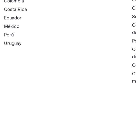
Colombia
C
Costa Rica
S
Ecuador
C
México
d
Perú
P
Uruguay
C
d
C
C
m