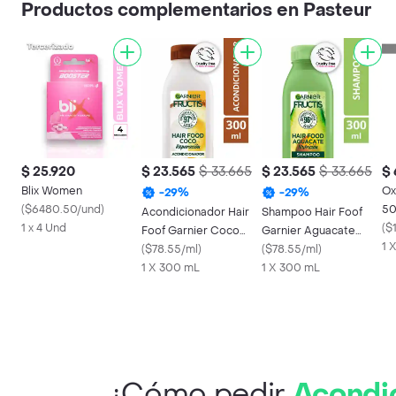
Productos complementarios en Pasteur
$ 25.920
$ 23.565
$ 33.665
$ 23.565
$ 33.665
$
Blix Women
Ox
-
29
%
-
29
%
(
$6480.50/und
)
50
Acondicionador Hair
Shampoo Hair Foof
1 x 4 Und
(
$
Foof Garnier Coco
Garnier Aguacate
1 
Reparación 300 mL
(
$78.55/ml
)
Nutrición 300 mL
(
$78.55/ml
)
1 X 300 mL
1 X 300 mL
¿Cómo pedir
Acondic