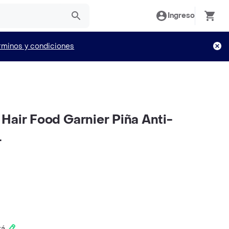
Ingreso
rminos y condiciones
Hair Food Garnier Piña Anti-
L
tá