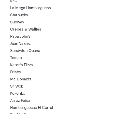
KFC
La Mega Hamburguesa
Starbucks
Subway
Crepes & Waffles
Papa John's
Juan Valdez
Sandwich Qbano
Tostao
Karen's Pizza
Frisby
Mc Donald's
Sr Wok
Kokoriko
Arroz Paisa
Hamburguesas El Corral