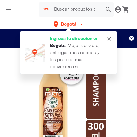
Bogotá
Regístrate
¿Nuevo en Rappi?
y disfruta de
Ingresa tu dirección en
envíos gratis por semanas
Aplican TyC
Bogotá
.
Mejor servicio,
entregas más rápidas y
los precios más
convenientes!