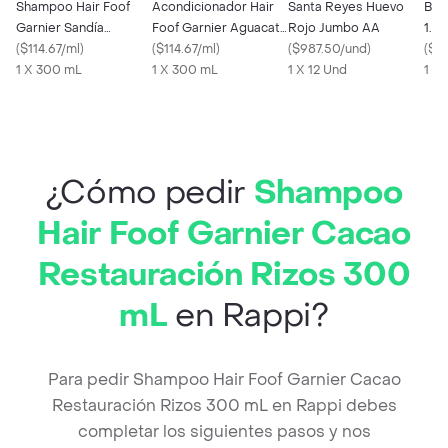
Shampoo Hair Foof
Acondicionador Hair
Santa Reyes Huevo
Bre
Garnier Sandía
Foof Garnier Aguacate
Rojo Jumbo AA
1.5 l
Revitalización 300 mL
(
$114.67/ml
)
Nutrición 300 mL
(
$114.67/ml
)
(
$987.50/und
)
(
$3.
1 X 300 mL
1 X 300 mL
1 X 12 Und
1 X 
¿Cómo pedir
Shampoo
Hair Foof Garnier Cacao
Restauración Rizos 300
mL
en Rappi?
Para pedir Shampoo Hair Foof Garnier Cacao
Restauración Rizos 300 mL en Rappi debes
completar los siguientes pasos y nos