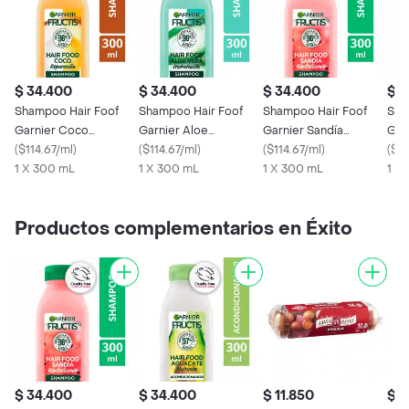
$ 34.400
$ 34.400
$ 34.400
$ 3
Shampoo Hair Foof
Shampoo Hair Foof
Shampoo Hair Foof
Sha
Garnier Coco
Garnier Aloe
Garnier Sandía
Gar
Reparación 300 mL
(
$114.67/ml
)
Hidratación 300 mL
(
$114.67/ml
)
Revitalización 300 mL
(
$114.67/ml
)
Nut
(
$11
1 X 300 mL
1 X 300 mL
1 X 300 mL
1 X
Productos complementarios en Éxito
$ 34.400
$ 34.400
$ 11.850
$ 