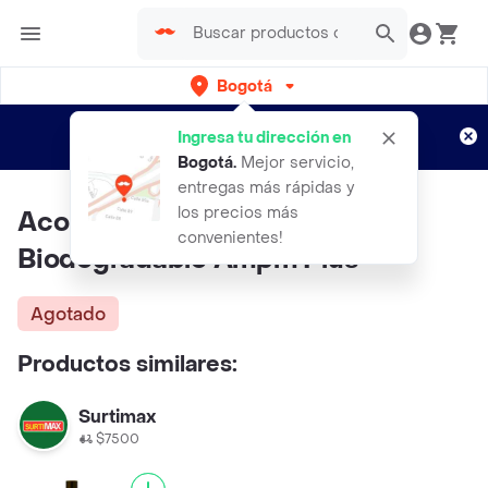
Bogotá
Regístrate
¿Nuevo en Rappi?
y disfruta de
Ingresa tu dirección en
envíos gratis por semanas
Aplican TyC
Bogotá
.
Mejor servicio,
entregas más rápidas y
los precios más
Acondicionador Para Cabello
convenientes!
Biodegradable Ampm Plus
Agotado
Productos similares:
Surtimax
$7500