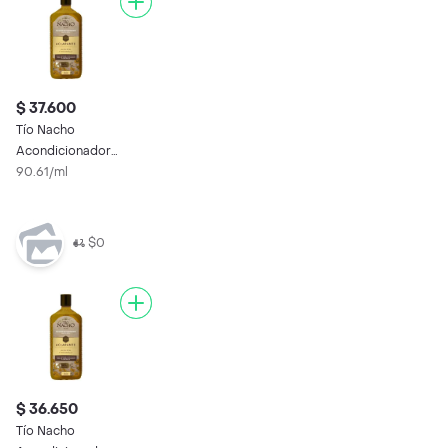
$ 37.600
Tío Nacho
Acondicionador
Capilar Manzanilla
90.61/ml
Aclarante
$0
$ 36.650
Tío Nacho