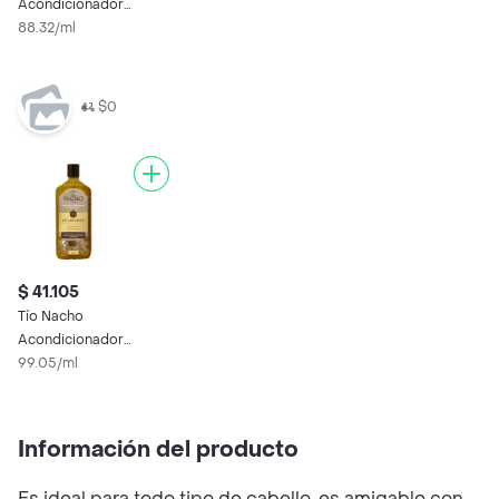
Acondicionador
Capilar Manzanilla
88.32/ml
Aclarante
$0
$ 41.105
Tío Nacho
Acondicionador
Capilar Manzanilla
99.05/ml
Aclarante
Información del producto
Es ideal para todo tipo de cabello, es amigable con