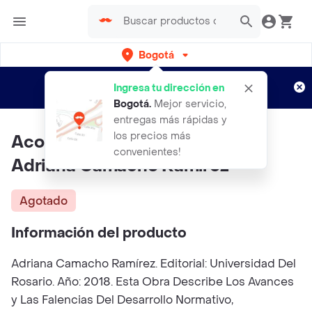
Bogotá
Regístrate
¿Nuevo en Rappi?
y disfruta de
Ingresa tu dirección en
envíos gratis por semanas
Aplican TyC
Bogotá
.
Mejor servicio,
entregas más rápidas y
los precios más
Acoso Laboral o Mobbing -
convenientes!
Adriana Camacho Ramírez
Agotado
Información del producto
Adriana Camacho Ramírez. Editorial: Universidad Del
Rosario. Año: 2018. Esta Obra Describe Los Avances
y Las Falencias Del Desarrollo Normativo,