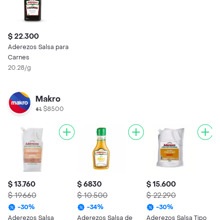
$ 22.300
Aderezos Salsa para
Carnes
20.28/g
Makro
$8500
$ 13.760
$ 6830
$ 15.600
$
$ 19.660
$ 10.500
$ 22.290
$
-
30
%
-
34
%
-
30
%
Aderezos Salsa
Aderezos Salsa de
Aderezos Salsa Tipo
A