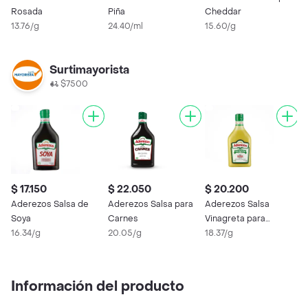
Rosada
Piña
Cheddar
C
13.76/g
24.40/ml
15.60/g
1
Surtimayorista
$7500
$ 17.150
$ 22.050
$ 20.200
Aderezos Salsa de
Aderezos Salsa para
Aderezos Salsa
Soya
Carnes
Vinagreta para
16.34/g
20.05/g
Ensalada
18.37/g
Información del producto