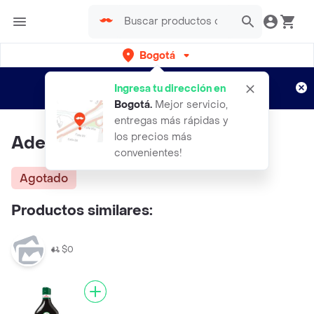
Bogotá
Regístrate
¿Nuevo en Rappi?
y disfruta de
Ingresa tu dirección en
envíos gratis por semanas
Aplican TyC
Bogotá
.
Mejor servicio,
entregas más rápidas y
los precios más
Aderezos Salsa Tártara
convenientes!
Agotado
Productos similares:
$0