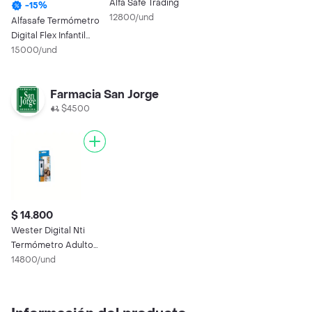
Alfa Safe Trading
-
15
%
12800/und
Alfasafe Termómetro
Digital Flex Infantil
Rana
15000/und
Farmacia San Jorge
$4500
$ 14.800
Wester Digital Nti
Termómetro Adulto
Azul
14800/und