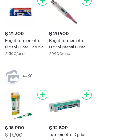
$ 21.300
$ 20.900
Begut Termómetro
Begut Termómetro
Digital Punta Flexible
Digital Infantil Punta
21300/und
Flexible
20900/und
$0
$ 15.000
$ 12.800
$ 17.700
Termometro Digital