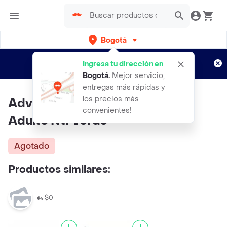
Bogotá
Regístrate
¿Nuevo en Rappi?
y disfruta de
Ingresa tu dirección en
envíos gratis por semanas
Aplican TyC
Bogotá
.
Mejor servicio,
entregas más rápidas y
los precios más
Advance Termómetro Digital
convenientes!
Adulto Nti Verde
Agotado
Productos similares:
$0