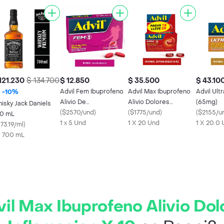
121.230
$ 134.700
$ 12.850
$ 35.500
$ 43.10
Advil Fem Ibuprofeno
Advil Max Ibuprofeno
Advil Ult
-
10
%
Alivio De
Alivio Dolores
(65mg)
isky Jack Daniels
Fuertes Colicos
(
$2570/und
)
Asociados a
(
$1775/und
)
(
$2155/u
0 mL
Menstruales X 5 und
1 x 5 Und
Inflamacion X20
1 X 20 Und
1 X 20.0
73.19/ml
)
X 700 mL
il Max Ibuprofeno Alivio Do