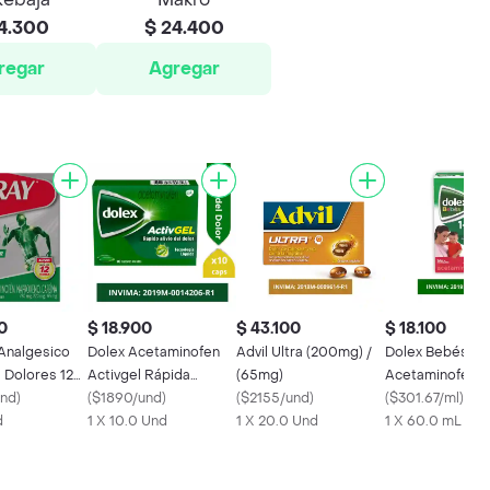
4.300
$ 24.400
regar
Agregar
0
$ 18.900
$ 43.100
$ 18.100
 Analgesico
Dolex Acetaminofen
Advil Ultra (200mg) /
Dolex Bebés
 Dolores 12
Activgel Rápida
(65mg)
Acetaminofen Al
und
)
Acción Doble
(
$1890/und
)
(
$2155/und
)
de la fiebre y el
(
$301.67/ml
)
d
Tecnología x 10
1 X 10.0 Und
1 X 20.0 Und
1 X 60.0 mL