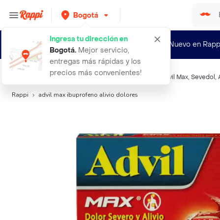
Bogotá
Ingresa tu dirección en
¿Nuevo en Rapp
Bogotá
.
Mejor servicio,
entregas más rápidas y los
precios más convenientes!
Búsquedas relacionadas:
Analgésicos sistémicos
,
Advil Max
,
Sevedol
,
Rappi
advil max ibuprofeno alivio dolores