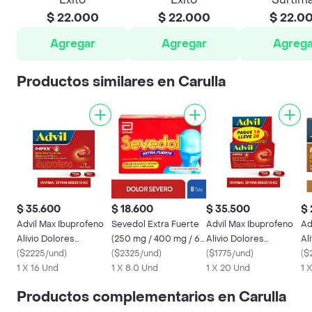
$ 22.000
$ 22.000
$ 22.0
Agregar
Agregar
Agrega
Productos similares en Carulla
$ 35.600
$ 18.600
$ 35.500
$ 
Advil Max Ibuprofeno
Sevedol Extra Fuerte
Advil Max Ibuprofeno
Ad
Alivio Dolores
(250 mg / 400 mg / 65
Alivio Dolores
Al
Asociados a
(
$2225/und
)
mg)
(
$2325/und
)
Asociados a
(
$1775/und
)
Ca
(
$
Inflamacion X 16
1 X 16 Und
1 X 8.0 Und
Inflamacion X20
1 X 20 Und
1 
Productos complementarios en Carulla