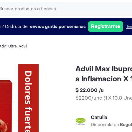
Registrarme
i?
Disfruta de
envíos gratis por semanas
Té
Advil Ultra
,
Advil
Advil Max Ibupr
a Inflamacion X 
$ 22.000
/
u
$2200/und
(
1 X 10.0 Un
Carulla
Disponible en
Bogo