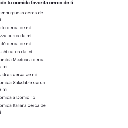
ide tu comida favorita cerca de ti
amburguesa cerca de
i
ollo cerca de mi
izza cerca de mi
afé cerca de mi
ushi cerca de mi
omida Mexicana cerca
e mi
ostres cerca de mi
omida Saludable cerca
e mi
omida a Domicilio
omida Italiana cerca de
i