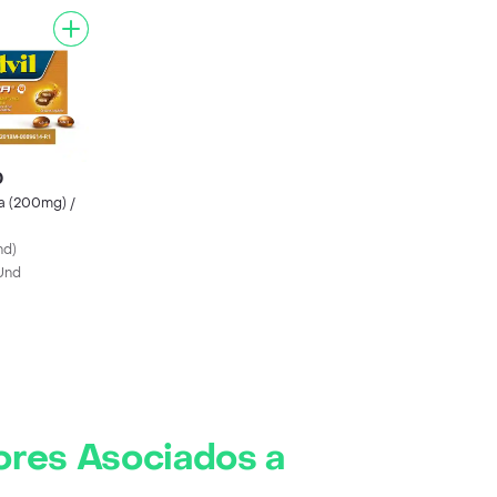
0
ra (200mg) /
nd
)
 Und
lores Asociados a