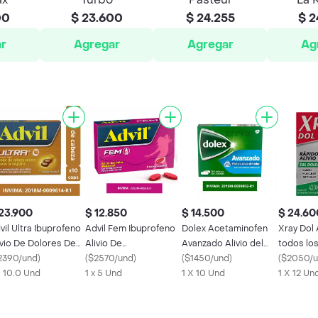
00
$ 23.600
$ 24.255
$ 2
r
Agregar
Agregar
Ag
23.900
$ 12.850
$ 14.500
$ 24.60
vil Ultra Ibuprofeno
Advil Fem Ibuprofeno
Dolex Acetaminofen
Xray Dol
ivio De Dolores De
Alivio De
Avanzado Alivio del
todos los
beza Severos X 10
2390/und
)
Fuertes Colicos
(
$2570/und
)
Dolor y la Fiebre x 10
(
$1450/und
)
Tabletas
(
$2050/
X 10.0 Und
Menstruales X 5 und
1 x 5 Und
1 X 10 Und
1 X 12 Un