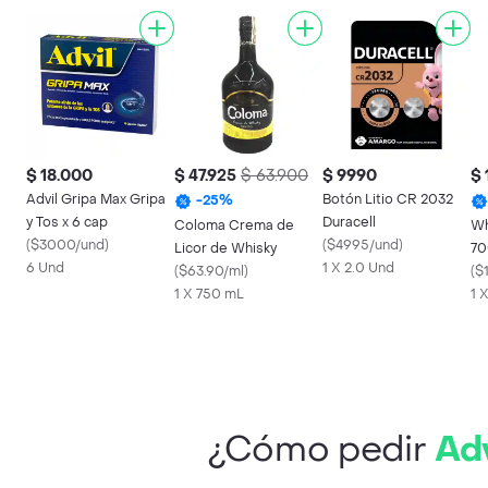
$ 18.000
$ 47.925
$ 63.900
$ 9990
$ 
Advil Gripa Max Gripa
Botón Litio CR 2032
-
25
%
y Tos x 6 cap
Duracell
Coloma Crema de
Wh
(
$3000/und
)
(
$4995/und
)
Licor de Whisky
70
6 Und
1 X 2.0 Und
(
$63.90/ml
)
(
$1
1 X 750 mL
1 
¿Cómo pedir
Adv