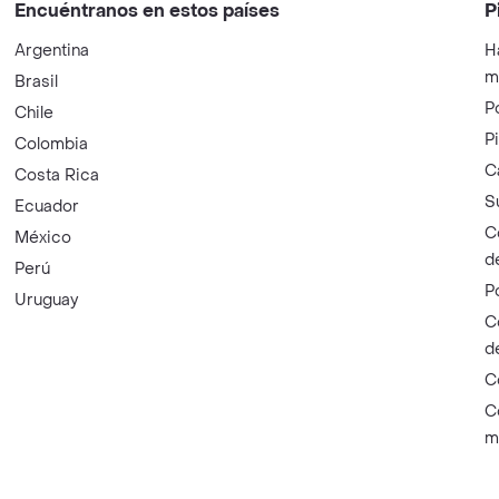
Encuéntranos en estos países
P
Argentina
H
m
Brasil
P
Chile
P
Colombia
C
Costa Rica
S
Ecuador
C
México
d
Perú
P
Uruguay
C
d
C
C
m