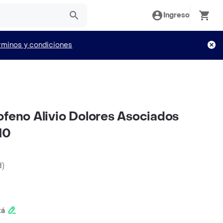
Ingreso
rminos y condiciones
ofeno Alivio Dolores Asociados
10
d
)
tá