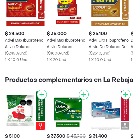
$ 24.500
$ 36.000
$ 25.100
$ 1
Advil Max Ibuprofeno
Advil Max Ibuprofeno
Advil Ultra Ibuprofeno
Dol
Alivio Dolores
Alivio Dolores
Alivio De Dolores De
Ava
Asociados a
(
$2450/und
)
Asociados a
(
$1800/und
)
Cabeza Severos X 10
(
$2510/und
)
Dolo
(
$1
Inflamacion X 10
1 X 10.0 Und
Inflamacion X20
1 X 20 Und
1 X 10.0 Und
1 X
Productos complementarios en La Rebaja
$ 5100
$ 37.300
$ 43.900
$ 31.400
$ 4