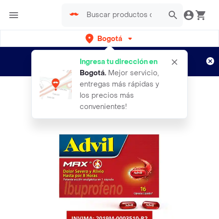
Bogotá
Regístrate
¿Nuevo en Rappi?
y disfruta de
Ingresa tu dirección en
envíos gratis por semanas
Aplican TyC
Bogotá
.
Mejor servicio,
entregas más rápidas y
los precios más
convenientes!