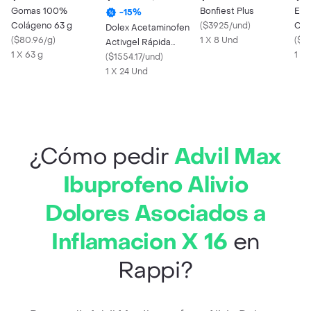
Gomas 100%
Bonfiest Plus
Enj
-
15
%
Colágeno 63 g
(
$3925/und
)
Clo
Dolex Acetaminofen
(
$80.96/g
)
1 X 8 Und
Per
(
$18
Activgel Rápida
1 X 63 g
mL
1 X
Acción Doble
(
$1554.17/und
)
Tecnología x 24
1 X 24 Und
¿Cómo pedir
Advil Max
Ibuprofeno Alivio
Dolores Asociados a
Inflamacion X 16
en
Rappi?