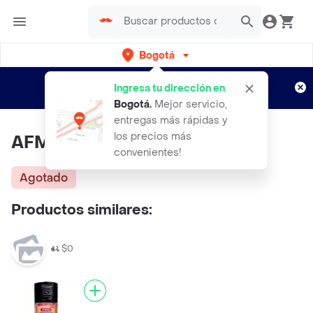
Bogotá
Regístrate
¿Nuevo en Rappi?
y disfruta de
Ingresa tu dirección en
envíos gratis por semanas
Aplican TyC
Bogotá
.
Mejor servicio,
entregas más rápidas y
los precios más
AFM Bolsa Multiusos
convenientes!
Agotado
Productos similares:
$0