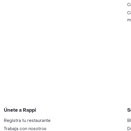
C
C
m
Únete a Rappi
S
Registra tu restaurante
B
Trabaja con nosotros
D