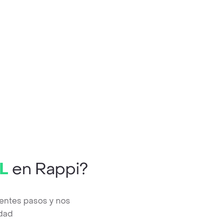
5L
en Rappi?
ientes pasos y nos
edad