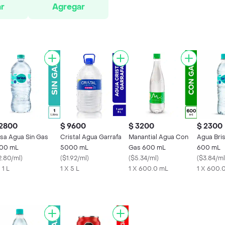
r
Agregar
 2800
$ 9600
$ 3200
$ 2300
isa Agua Sin Gas
Cristal Agua Garrafa
Manantial Agua Con
Agua Bris
00 mL
5000 mL
Gas 600 mL
600 mL
2.80/ml
)
(
$1.92/ml
)
(
$5.34/ml
)
(
$3.84/ml
 1 L
1 X 5 L
1 X 600.0 mL
1 X 600.