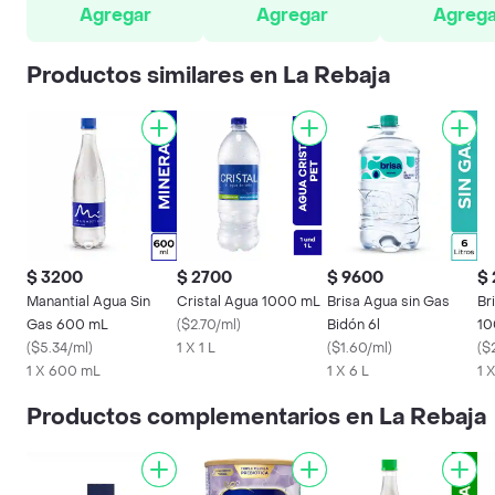
Agregar
Agregar
Agrega
Productos similares en La Rebaja
$ 3200
$ 2700
$ 9600
$
Manantial Agua Sin
Cristal Agua 1000 mL
Brisa Agua sin Gas
Br
Gas 600 mL
(
$2.70/ml
)
Bidón 6l
10
(
$5.34/ml
)
1 X 1 L
(
$1.60/ml
)
(
$
1 X 600 mL
1 X 6 L
1 X
Productos complementarios en La Rebaja