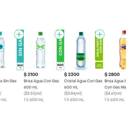
$ 2100
$ 2300
$ 2800
a Sin Gas
Brisa Agua Con Gas
Cristal Agua Con Gas
Brisa Agua Sabo
600 mL
600 mL
Con Gas Manza
)
(
$3.50/ml
)
(
$3.84/ml
)
mL
(
$4.67/ml
)
0 mL
1 X 600 mL
1 X 600 mL
1 X 600 mL