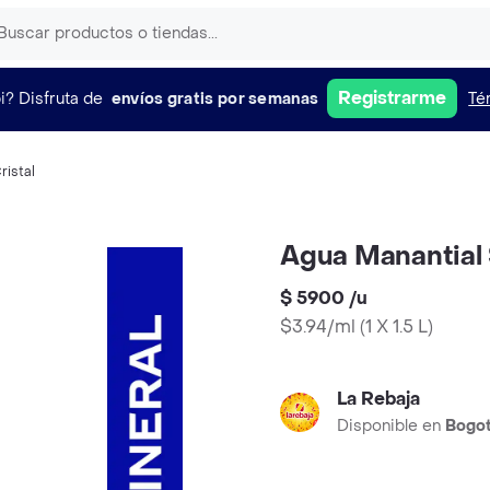
Registrarme
i?
Disfruta de
envíos gratis por semanas
Té
ristal
Agua Manantial 
$ 5900
/
u
$3.94/ml
(
1 X 1.5 L
)
La Rebaja
Disponible en
Bogo