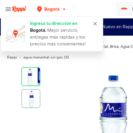
Bogotá
Ingresa tu dirección en
¿Nuevo en Rapp
Bogotá
.
Mejor servicio,
entregas más rápidas y los
precios más convenientes!
Búsquedas relacionadas:
Agua Natural
,
Manantial
,
Cristal
,
Brisa
,
Agua C
Rappi
agua manantial sin gas 15l