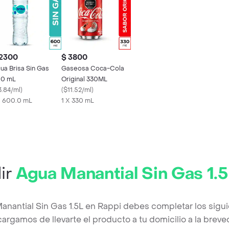
 2300
$ 3800
ua Brisa Sin Gas
Gaseosa Coca-Cola
0 mL
Original 330ML
3.84/ml
)
(
$11.52/ml
)
X 600.0 mL
1 X 330 mL
ir
Agua Manantial Sin Gas 1.
anantial Sin Gas 1.5L en Rappi debes completar los sigu
argamos de llevarte el producto a tu domicilio a la brev