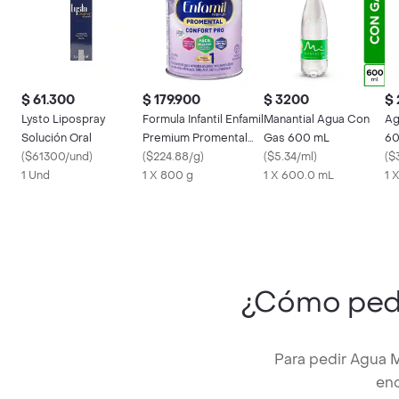
$ 61.300
$ 179.900
$ 3200
$
Lysto Lipospray
Formula Infantil Enfamil
Manantial Agua Con
Ag
Solución Oral
Premium Promental
Gas 600 mL
60
(
$61300/und
)
Confort Pro 800 g
(
$224.88/g
)
(
$5.34/ml
)
(
$
1 Und
1 X 800 g
1 X 600.0 mL
1 
¿Cómo ped
Para pedir Agua M
enc