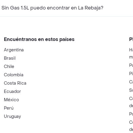
Sin Gas 1.5L puedo encontrar en La Rebaja?
Encuéntranos en estos países
P
Argentina
H
m
Brasil
P
Chile
P
Colombia
C
Costa Rica
S
Ecuador
C
México
d
Perú
P
Uruguay
C
d