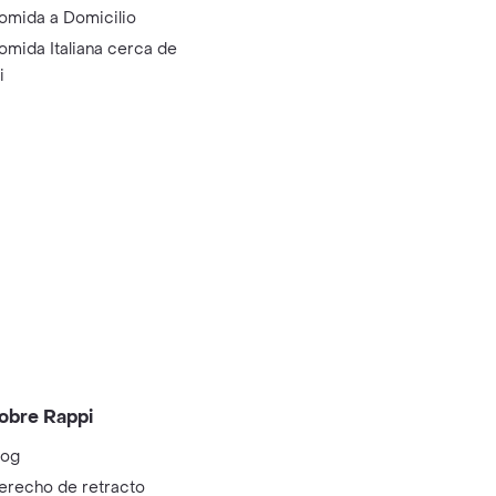
omida a Domicilio
omida Italiana cerca de
i
obre Rappi
log
erecho de retracto