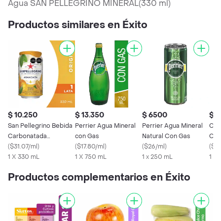
Agua SAN PELLEGRINO MINERAL(330 ml)
Productos similares en Éxito
$ 10.250
$ 13.350
$ 6500
$ 
San Pellegrino Bebida
Perrier Agua Mineral
Perrier Agua Mineral
Cri
Carbonatada
con Gas
Natural Con Gas
Coc
Aranciata
(
$31.07/ml
)
(
$17.80/ml
)
(
$26/ml
)
(
$10
1 X 330 mL
1 X 750 mL
1 x 250 mL
1 X
Productos complementarios en Éxito