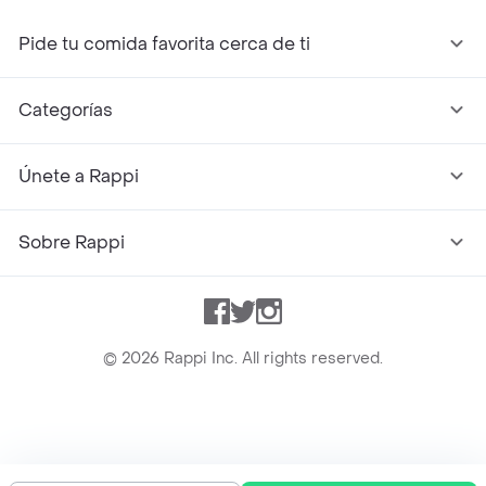
Pide tu comida favorita cerca de ti
Categorías
Únete a Rappi
Sobre Rappi
Facebook
Twitter
Instagram
©
2026
Rappi Inc. All rights reserved.
Rappi S.A.S. --- NIT 900.843.898-9 --- Calle 63 # 16A-02