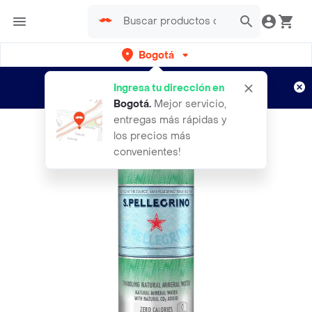
Bogotá
Regístrate
¿Nuevo en Rappi?
y disfruta de
Ingresa tu dirección en
envíos gratis por semanas
Aplican TyC
Bogotá
.
Mejor servicio,
entregas más rápidas y
los precios más
convenientes!