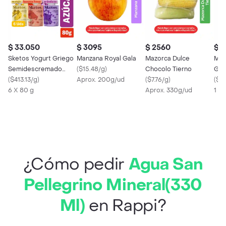
$ 33.050
$ 3095
$ 2560
$ 3
Sketos Yogurt Griego
Manzana Royal Gala
Mazorca Dulce
Man
Semidescremado
(
$15.48/g
)
Chocolo Tierno
Gas
para Niños Surtido
(
$413.13/g
)
Aprox. 200g/ud
(
$7.76/g
)
(
$5.
6 X 80 g
Aprox. 330g/ud
1 X
¿Cómo pedir
Agua San
Pellegrino Mineral(330
Ml)
en Rappi?