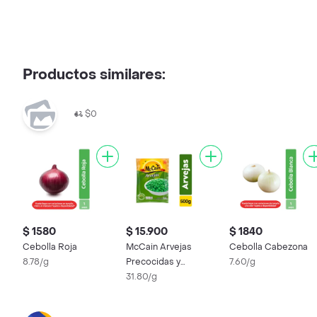
Productos similares:
$0
$ 1580
$ 15.900
$ 1840
Cebolla Roja
McCain Arvejas
Cebolla Cabezona
8.78/g
Precocidas y
7.60/g
Congeladas
31.80/g