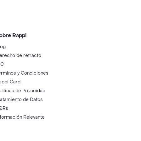
obre Rappi
log
erecho de retracto
IC
érminos y Condiciones
appi Card
olíticas de Privacidad
ratamiento de Datos
QRs
nformación Relevante