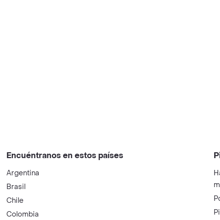
Encuéntranos en estos países
P
Argentina
H
m
Brasil
P
Chile
P
Colombia