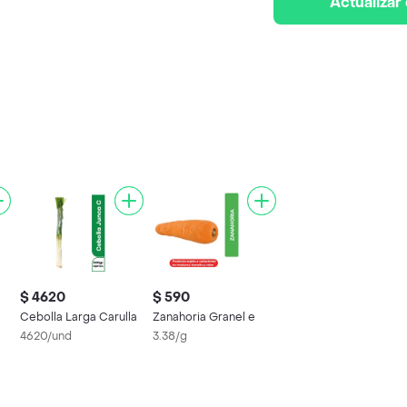
Actualizar
$ 4620
$ 590
Cebolla Larga Carulla
Zanahoria Granel e
4620/und
3.38/g