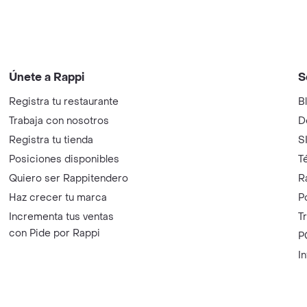
Únete a Rappi
S
Registra tu restaurante
B
Trabaja con nosotros
D
Registra tu tienda
S
Posiciones disponibles
T
Quiero ser Rappitendero
R
Haz crecer tu marca
P
Incrementa tus ventas
T
con Pide por Rappi
P
I