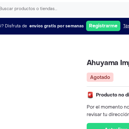
Registrarme
i?
Disfruta de
envíos gratis por semanas
Té
Ahuyama Im
Agotado
Producto no d
Por el momento no
revisar tu direcció