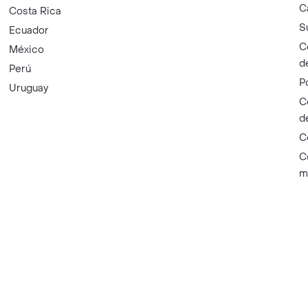
C
Costa Rica
S
Ecuador
C
México
d
Perú
P
Uruguay
C
d
C
C
m