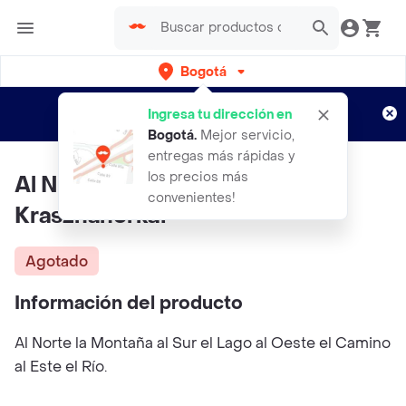
Bogotá
Regístrate
¿Nuevo en Rappi?
y disfruta de
Ingresa tu dirección en
envíos gratis por semanas
Aplican TyC
Bogotá
.
Mejor servicio,
entregas más rápidas y
los precios más
Al Norte la Montaña -
convenientes!
Krasznahorkai
Agotado
Información del producto
Al Norte la Montaña al Sur el Lago al Oeste el Camino
al Este el Río.