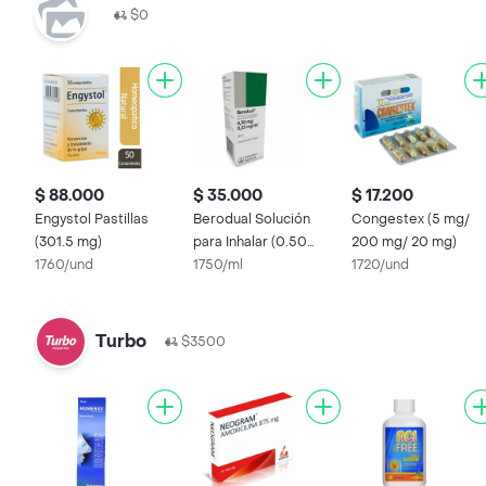
$0
$ 88.000
$ 35.000
$ 17.200
Engystol Pastillas
Berodual Solución
Congestex (5 mg/
(301.5 mg)
para Inhalar (0.50
200 mg/ 20 mg)
1760/und
mg/0.25 mg) 20 mL
1750/ml
1720/und
Turbo
$3500