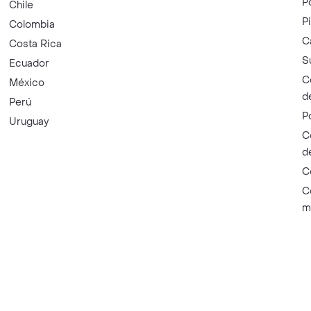
P
Chile
P
Colombia
C
Costa Rica
S
Ecuador
C
México
d
Perú
P
Uruguay
C
d
C
C
m