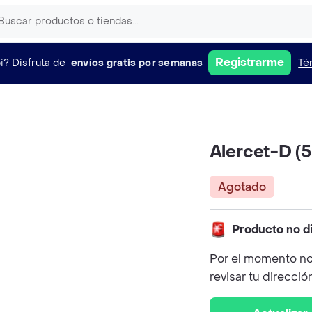
Registrarme
i?
Disfruta de
envíos gratis por semanas
Té
Alercet-D (5
Agotado
Producto no d
Por el momento no
revisar tu direcció