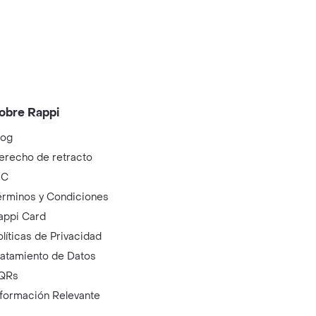
obre Rappi
log
erecho de retracto
IC
érminos y Condiciones
appi Card
olíticas de Privacidad
ratamiento de Datos
QRs
nformación Relevante