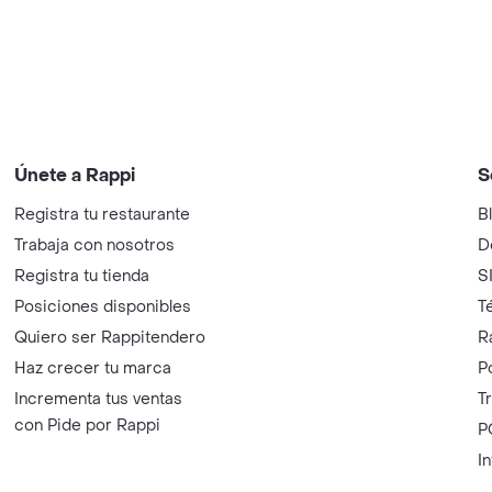
Únete a Rappi
S
Registra tu restaurante
B
Trabaja con nosotros
D
Registra tu tienda
S
Posiciones disponibles
T
Quiero ser Rappitendero
R
Haz crecer tu marca
P
Incrementa tus ventas
T
con Pide por Rappi
P
I