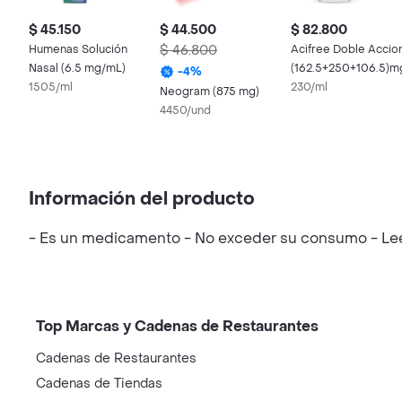
$ 45.150
$ 44.500
$ 82.800
Humenas Solución
$ 46.800
Acifree Doble Accio
Nasal (6.5 mg/mL)
(162.5+250+106.5)m
-
4
%
1505/ml
230/ml
Neogram (875 mg)
4450/und
Información del producto
- Es un medicamento - No exceder su consumo - Leer 
Top Marcas y Cadenas de Restaurantes
Cadenas de Restaurantes
Cadenas de Tiendas