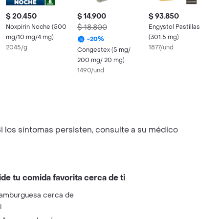
$ 20.450
$ 14.900
$ 93.850
Noxpirin Noche (500
$ 18.800
Engystol Pastillas
mg/10 mg/4 mg)
(301.5 mg)
-
20
%
2045/g
1877/und
Congestex (5 mg/
200 mg/ 20 mg)
1490/und
i los síntomas persisten, consulte a su médico
ide tu comida favorita cerca de ti
amburguesa cerca de
i