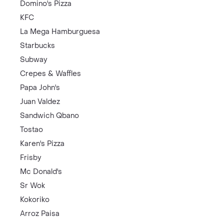
Domino's Pizza
KFC
La Mega Hamburguesa
Starbucks
Subway
Crepes & Waffles
Papa John's
Juan Valdez
Sandwich Qbano
Tostao
Karen's Pizza
Frisby
Mc Donald's
Sr Wok
Kokoriko
Arroz Paisa