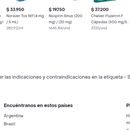
$ 33.950
$ 19.750
$ 37.200
n
Noraver Tos Ntf (4 mg
Noxpirin Sinus (200
Chalver Fluzetrin F
g/5ml
/ 5 mL)
mg) / (20 mg)
Cápsulas (500 mg/5
282.92/ml
1645.84/und
mg/10 mg)
3720/und
las indicaciones y contraindicaciones en la etiqueta - S
Encuéntranos en estos países
P
Argentina
H
m
Brasil