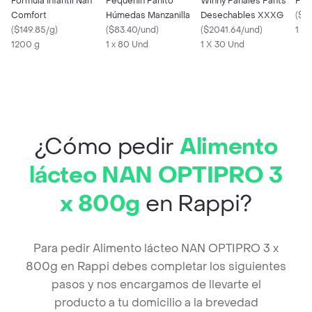
Formula Infantil Nan
Pequeñín Pañito
Winny Pañales Pants
Pax
Comfort
Húmedas Manzanilla
Desechables XXXG
(
$3
(
$149.85/g
)
(
$83.40/und
)
(
$2041.64/und
)
1 X
1200 g
1 x 80 Und
1 X 30 Und
¿Cómo pedir
Alimento
lácteo NAN OPTIPRO 3
x 800g
en Rappi?
Para pedir Alimento lácteo NAN OPTIPRO 3 x
800g en Rappi debes completar los siguientes
pasos y nos encargamos de llevarte el
producto a tu domicilio a la brevedad