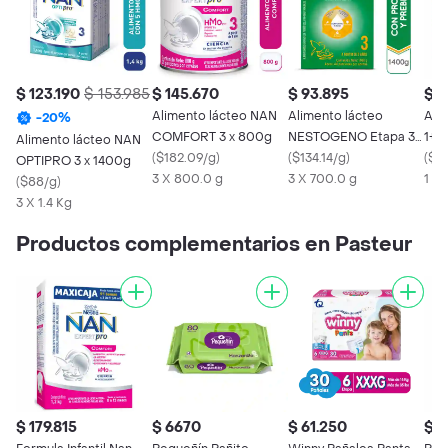
$ 123.190
$ 153.985
$ 145.670
$ 93.895
$ 3
Alimento lácteo NAN
Alimento lácteo
Ali
-
20
%
COMFORT 3 x 800g
NESTOGENO Etapa 3 x
1+ 
Alimento lácteo NAN
(
$182.09/g
)
1400g
(
$134.14/g
)
(
$64
OPTIPRO 3 x 1400g
3 X 800.0 g
3 X 700.0 g
1 X
(
$88/g
)
3 X 1.4 Kg
Productos complementarios en Pasteur
$ 179.815
$ 6670
$ 61.250
$ 1