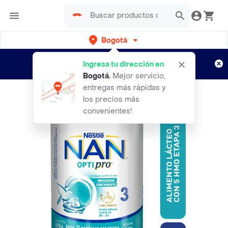
Bogotá
Regístrate
¿Nuevo en Rappi?
y disfruta de
Ingresa tu dirección en
envíos gratis por semanas
Aplican TyC
Bogotá
.
Mejor servicio,
entregas más rápidas y
los precios más
convenientes!