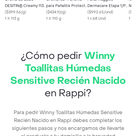
DESITIN® Creamy 113
para Pañalitis Protect
Dermacare Etapa 1/P
Nas
Gr
(
$399.56/g
)
(40%)
(
$434.10/g
)
Cuidado Para la Piel
(
$992.65/und
)
Bat
(
$1
1 X 113 g
1 X 110 g
68 Und
1 x 68 Und
1 x 
¿Cómo pedir
Winny
Toallitas Húmedas
Sensitive Recién Nacido
en Rappi?
Para pedir Winny Toallitas Húmedas Sensitive
Recién Nacido en Rappi debes completar los
siguientes pasos y nos encargamos de llevarte