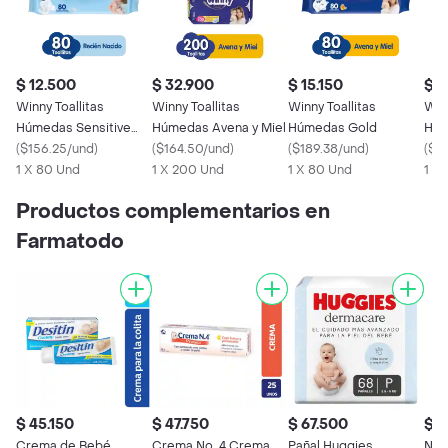
$ 12.500
$ 32.900
$ 15.150
$ 
Winny Toallitas
Winny Toallitas
Winny Toallitas
Winn
Húmedas Sensitive
Húmedas Avena y Miel
Húmedas Gold
Húm
Recién Nacido
(
$156.25/und
)
(
$164.50/und
)
(
$189.38/und
)
Vera
(
$13
1 X 80 Und
1 X 200 Und
1 X 80 Und
1 X
Productos complementarios en
Farmatodo
$ 45.150
$ 47.750
$ 67.500
$ 1
Crema de Bebé
Crema No. 4 Crema
Pañal Huggies
Nei