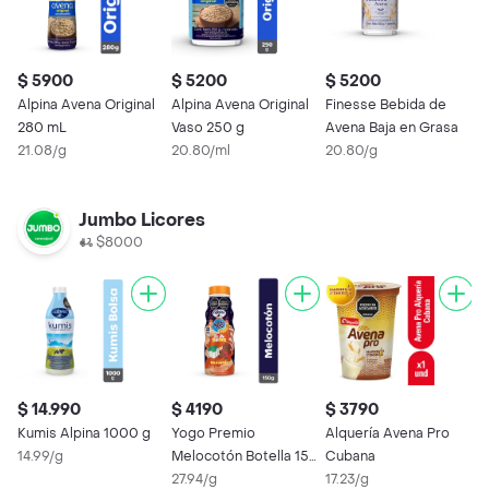
$ 5900
$ 5200
$ 5200
$
Alpina Avena Original
Alpina Avena Original
Finesse Bebida de
F
280 mL
Vaso 250 g
Avena Baja en Grasa
1
21.08/g
20.80/ml
20.80/g
Jumbo Licores
$8000
$ 14.990
$ 4190
$ 3790
$
Kumis Alpina 1000 g
Yogo Premio
Alquería Avena Pro
Y
14.99/g
Melocotón Botella 150
Cubana
B
g
27.94/g
17.23/g
2