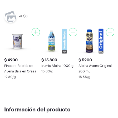
$0
$ 4900
$ 15.800
$ 5200
$
Finesse Bebida de
Kumis Alpina 1000 g
Alpina Avena Original
A
Avena Baja en Grasa
15.80/g
280 mL
A
19.60/g
18.58/g
1
Información del producto