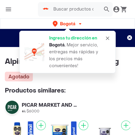
Bogotá
Regístrate
¿Nuevo en Rappi?
y disfruta de
Ingresa tu dirección en
envíos gratis por semanas
Aplican TyC
Bogotá
.
Mejor servicio,
entregas más rápidas y
los precios más
Alpina Avena Canela Vaso 250 g
convenientes!
Agotado
Productos similares:
PICAR MARKET AND COFFE
$6000