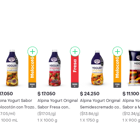
17.050
$ 17.050
$ 24.250
$ 11.100
pina Yogurt Sabor
Alpina Yogurt Original
Alpina Yogurt Original
Alpina Yo
locotón con Trozos
Sabor Fresa con
Semidescremado con
Sabor a 
 Fruta
17.05/ml
)
Trozos de Fruta
(
$17.05/g
)
Trozos de Melocotón
(
$13.86/g
)
(
$12.34/g
X 1000 mL
1 X 1000 g
1 X 1750 g
1 X 900 