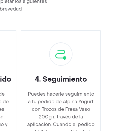
letar los siguientes
a brevedad
dido
4
.
Seguimiento
de
Puedes hacerle seguimiento
s de
a tu pedido de Alpina Yogurt
es
con Trozos de Fresa Vaso
n,
200g a través de la
go y
aplicación. Cuando el pedido