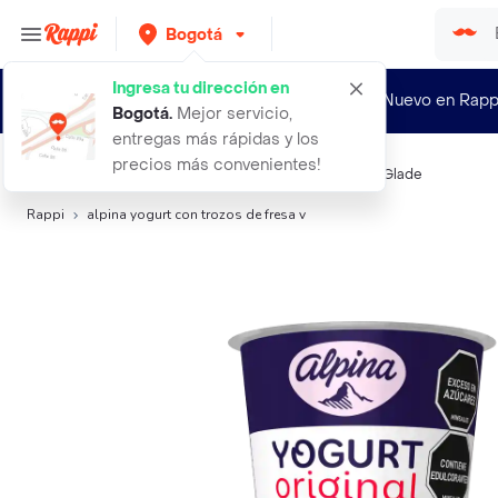
Bogotá
Ingresa tu dirección en
¿Nuevo en Rapp
Bogotá
.
Mejor servicio,
entregas más rápidas y los
precios más convenientes!
Búsquedas relacionadas:
Yogurt
,
Yogurt Alpina
,
Flips
,
Glade
Rappi
alpina yogurt con trozos de fresa v