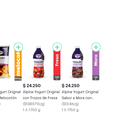
$ 24.250
$ 24.250
gurt Original
Alpina Yogurt Original
Alpina Yogurt Original
Melocotón
con Trozos de Fresa
Sabor a Mora con
)
(
$13857.15/g
)
Trozos de Fruta
(
$13.86/g
)
g
1 X 1.750 g
1 X 1750 g