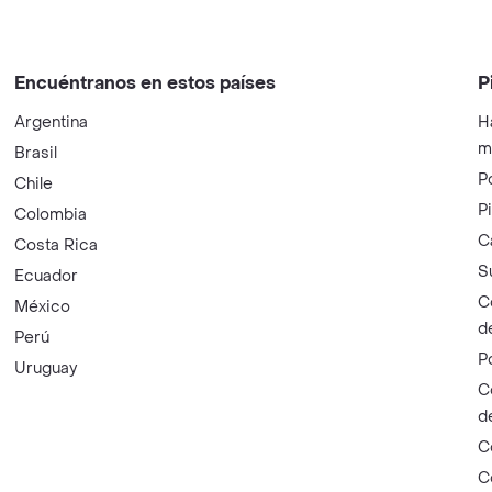
Encuéntranos en estos países
P
Argentina
H
m
Brasil
P
Chile
P
Colombia
C
Costa Rica
S
Ecuador
C
México
d
Perú
P
Uruguay
C
d
C
C