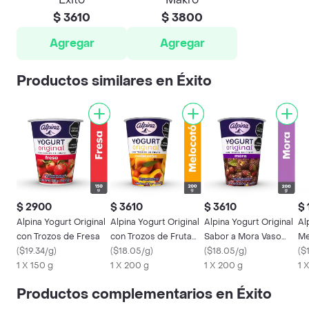
$ 3610
$ 3800
Agregar
Agregar
Productos similares en Éxito
$ 2900
$ 3610
$ 3610
$ 
Alpina Yogurt Original
Alpina Yogurt Original
Alpina Yogurt Original
Al
con Trozos de Fresa
con Trozos de Fruta
Sabor a Mora Vaso
Me
(
$19.34/g
)
Sabor a Melocotón
(
$18.05/g
)
200 g con Trozos
(
$18.05/g
)
de
(
$
1 X 150 g
1 X 200 g
1 X 200 g
1 
Productos complementarios en Éxito