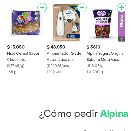
$ 13.050
$ 48.050
$ 3610
Flips Cereal Sabor
Ambientador Glade
Alpina Yogurt Original
Chocolate
Automático en
Sabor a Mora Vaso
(
$77.68/g
)
Aerosol Abrazos de
(
$24025/und
)
200 g con Trozos
(
$18.05/g
)
168 g
Vainilla
1 X 2 Und
1 X 200 g
¿Cómo pedir
Alpina