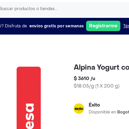
Registrarme
i?
Disfruta de
envíos gratis por semanas
Té
Alpina Yogurt c
$ 3610
/
u
$18.05/g
(
1 X 200 g
)
Éxito
Disponible en
Bogo