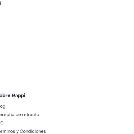
i
obre Rappi
log
erecho de retracto
IC
érminos y Condiciones