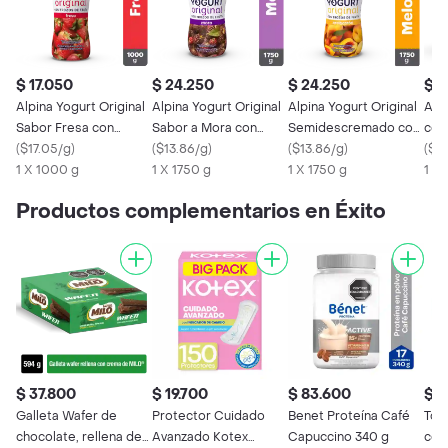
$ 17.050
$ 24.250
$ 24.250
$ 
Alpina Yogurt Original
Alpina Yogurt Original
Alpina Yogurt Original
Alpi
Sabor Fresa con
Sabor a Mora con
Semidescremado con
con
Trozos de Fruta
(
$17.05/g
)
Trozos de Fruta
(
$13.86/g
)
Trozos de Melocotón
(
$13.86/g
)
(
$19
1 X 1000 g
1 X 1750 g
1 X 1750 g
1 X 
Productos complementarios en Éxito
$ 37.800
$ 19.700
$ 83.600
$ 3
Galleta Wafer de
Protector Cuidado
Benet Proteína Café
Tos
chocolate, rellena de
Avanzado Kotex
Capuccino 340 g
con