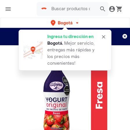
Bogotá
Regístrate
¿Nuevo en Rappi?
y disfruta de
Ingresa tu dirección en
envíos gratis por semanas
Aplican TyC
Bogotá
.
Mejor servicio,
entregas más rápidas y
los precios más
convenientes!