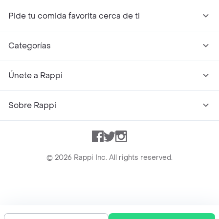
Pide tu comida favorita cerca de ti
Categorías
Únete a Rappi
Sobre Rappi
Facebook
Twitter
Instagram
©
2026
Rappi Inc. All rights reserved.
Rappi S.A.S. --- NIT 900.843.898-9 --- Calle 63 # 16A-02