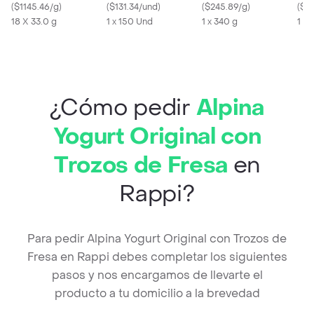
crema de MILO Display
(
$1145.46/g
)
Indicador de Cambio
(
$131.34/und
)
(
$245.89/g
)
Nue
(
$81
de 594g y 18 unidades
18 X 33.0 g
150 Und
1 x 150 Und
1 x 340 g
1 X 
por 33g
¿Cómo pedir
Alpina
Yogurt Original con
Trozos de Fresa
en
Rappi?
Para pedir Alpina Yogurt Original con Trozos de
Fresa en Rappi debes completar los siguientes
pasos y nos encargamos de llevarte el
producto a tu domicilio a la brevedad