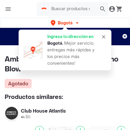
Bogotá
Regístrate
¿Nuevo en Rappi?
y disfruta de
Ingresa tu dirección en
envíos gratis por semanas
Aplican TyC
Bogotá
.
Mejor servicio,
entregas más rápidas y
los precios más
Ambiente Gourmet Copa de Vino
convenientes!
Blow
Agotado
Productos similares:
Club House Atlantis
$0