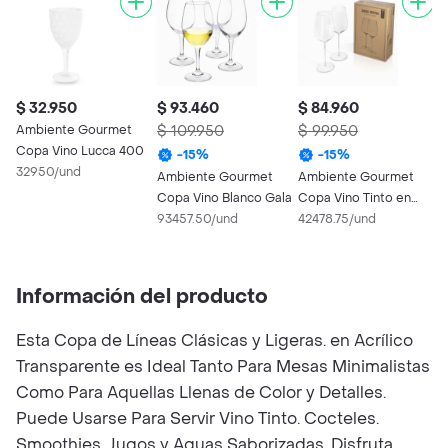
$ 32.950
$ 93.460
$ 84.960
$
Ambiente Gourmet
$ 109.950
$ 99.950
$
Copa Vino Lucca 400
-
15
%
-
15
%
32950/und
Ambiente Gourmet
Ambiente Gourmet
A
Copa Vino Blanco Gala
Copa Vino Tinto en
S
93457.50/und
Cristal
42478.75/und
G
1
Información del producto
Esta Copa de Líneas Clásicas y Ligeras. en Acrílico
Transparente es Ideal Tanto Para Mesas Minimalistas
Como Para Aquellas Llenas de Color y Detalles.
Puede Usarse Para Servir Vino Tinto. Cocteles.
Smoothies. Jugos y Aguas Saborizadas. Disfruta