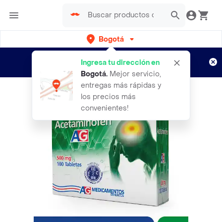
Bogotá
Regístrate
¿Nuevo en Rappi?
y disfruta de
Ingresa tu dirección en
envíos gratis por semanas
Aplican TyC
Bogotá
.
Mejor servicio,
entregas más rápidas y
los precios más
convenientes!