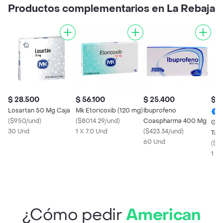
Productos complementarios en La Rebaja
$ 28.500
$ 56.100
$ 25.400
$ 1
Losartan 50 Mg Caja
Mk Etoricoxib (120 mg)
Ibuprofeno
(
$950/und
)
(
$8014.29/und
)
Coaspharma 400 Mg
Gen
30 Und
1 X 7.0 Und
(
$423.34/und
)
Tab
60 Und
Bli
(
$3
1 X
¿Cómo pedir
American