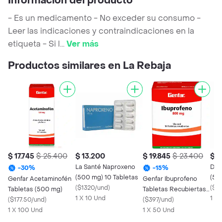
Información del producto
- Es un medicamento - No exceder su consumo -
Leer las indicaciones y contraindicaciones en la
etiqueta - Si l
...
Ver más
Productos similares en La Rebaja
$ 17.745
$ 25.400
$ 13.200
$ 19.845
$ 23.400
$ 4
La Santé Naproxeno
Dol
-
30
%
-
15
%
(500 mg) 10 Tabletas
(50
Genfar Acetaminofén
Genfar Ibuprofeno
(
$1320/und
)
(
$4
Tabletas (500 mg)
Tabletas Recubiertas
1 X 10 Und
1 X
(
$177.50/und
)
Blister (800 mg)
(
$397/und
)
1 X 100 Und
1 X 50 Und