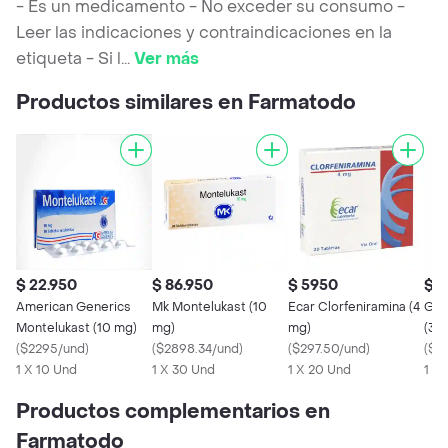
- Es un medicamento - No exceder su consumo -
Leer las indicaciones y contraindicaciones en la
etiqueta - Si l
...
Ver más
Productos similares en Farmatodo
$ 22.950
$ 86.950
$ 5950
$ 7
American Generics
Mk Montelukast (10
Ecar Clorfeniramina (4
Gen
Montelukast (10 mg)
mg)
mg)
(30
(
$2295/und
)
(
$2898.34/und
)
(
$297.50/und
)
(
$31
1 X 10 Und
1 X 30 Und
1 X 20 Und
1 X
Productos complementarios en
Farmatodo