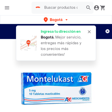
Bogotá
Regístrate
¿Nuevo en Rappi?
y disfruta de
Ingresa tu dirección en
envíos gratis por semanas
Aplican TyC
Bogotá
.
Mejor servicio,
entregas más rápidas y
los precios más
convenientes!