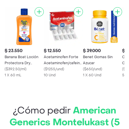
$ 23.550
$ 12.550
$ 39.000
$ 6
Banana Boat Loción
Acetaminofen Forte
Benet Gomas Sin
Clo
Protectora Dry
Acetaminofen/cafeina
Azucar
Clo
Balance Sport FPS
(
$392.50/ml
)
500/65 Mg
(
$1255/und
)
(
$650/und
)
(
$12
50+ 60 mL
1 X 60 mL
10 Und
1 X 60 Und
500
¿Cómo pedir
American
Generics Montelukast (5