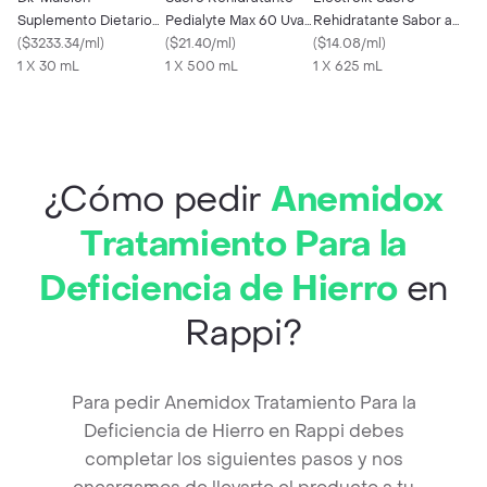
Suplemento Dietario
Pedialyte Max 60 Uva
Rehidratante Sabor a
Solución Oral
(
$3233.34/ml
)
Frasco 500 mL
(
$21.40/ml
)
Maracuyá
(
$14.08/ml
)
1 X 30 mL
1 X 500 mL
1 X 625 mL
¿Cómo pedir
Anemidox
Tratamiento Para la
Deficiencia de Hierro
en
Rappi?
Para pedir Anemidox Tratamiento Para la
Deficiencia de Hierro en Rappi debes
completar los siguientes pasos y nos