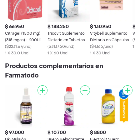
$ 66.950
$ 188.250
$ 130.950
$ 9
Citragel (1500 mg)
Tricovit Suplemento
Vitybell Suplemento
Vit
(315 mgca) + 200Ui
Dietario en Tabletas
Dietario en Cápsulas
(
$9
(
$2231.67/und
)
(
$3137.50/und
)
Blandas
(
$4365/und
)
1 U
1 X 30.0 Und
1 X 60 Und
1 X 30 Und
Productos complementarios en
Farmatodo
$ 97.000
$ 10.700
$ 8800
Dk-Mulsión
Suero Rehidratante
Electrolit Suero