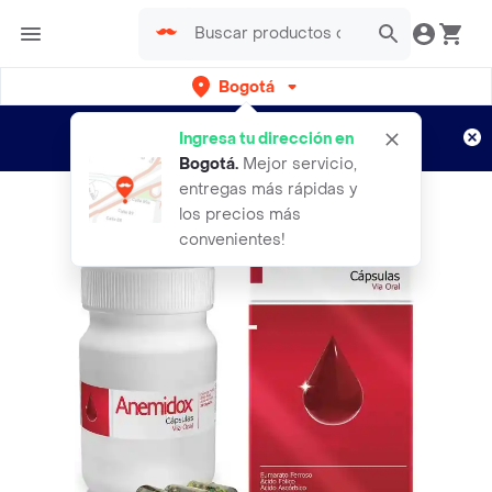
Bogotá
Regístrate
¿Nuevo en Rappi?
y disfruta de
Ingresa tu dirección en
envíos gratis por semanas
Aplican TyC
Bogotá
.
Mejor servicio,
entregas más rápidas y
los precios más
convenientes!