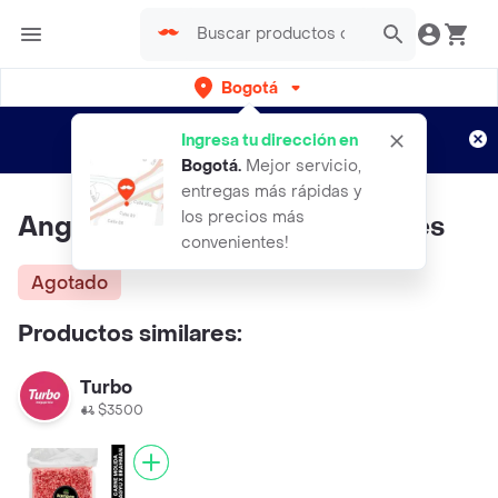
Bogotá
Regístrate
¿Nuevo en Rappi?
y disfruta de
Ingresa tu dirección en
envíos gratis por semanas
Aplican TyC
Bogotá
.
Mejor servicio,
entregas más rápidas y
los precios más
Angus Azul Carne Molida de Res
convenientes!
Agotado
Productos similares:
Turbo
$3500