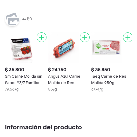
$0
$ 35.800
$ 24.750
$ 35.850
$
Sm Carne Molida sin
Angus Azul Carne
Taeq Carne de Res
T
Sabor 93/7 Familiar
Molida de Res
Molida 950g
M
79.56/g
55/g
37.74/g
3
Información del producto