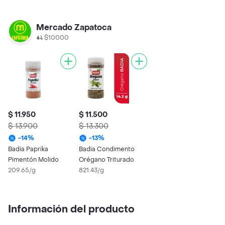
Mercado Zapatoca
$10000
$ 11.950
$ 11.500
$ 13.900
$ 13.300
-
14
%
-
13
%
Badia Paprika
Badia Condimento
Pimentón Molido
Orégano Triturado
209.65/g
821.43/g
Información del producto