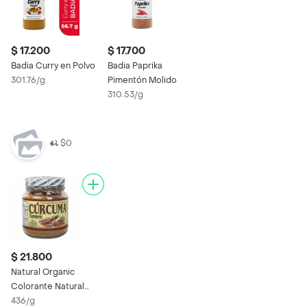
$ 17.200
$ 17.700
Badia Curry en Polvo
Badia Paprika
301.76/g
Pimentón Molido
310.53/g
$0
$ 21.800
Natural Organic
Colorante Natural
Cúrcuma
436/g