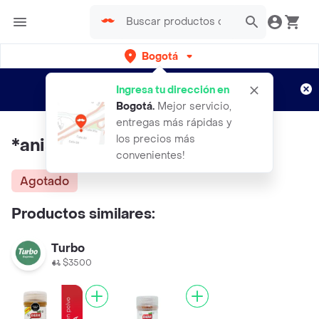
Bogotá
Regístrate
¿Nuevo en Rappi?
y disfruta de
Ingresa tu dirección en
envíos gratis por semanas
Aplican TyC
Bogotá
.
Mejor servicio,
entregas más rápidas y
los precios más
*anis Estrellado * 50 Gr
convenientes!
Agotado
Productos similares:
Turbo
$3500