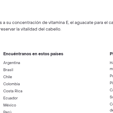
 a su concentración de vitamina E, el aguacate para el ca
servar la vitalidad del cabello.
Encuéntranos en estos países
P
Argentina
H
m
Brasil
P
Chile
P
Colombia
C
Costa Rica
S
Ecuador
C
México
d
Perú