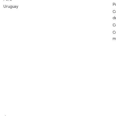
P
Uruguay
C
d
C
C
m