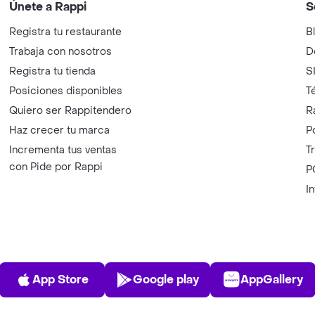
Únete a Rappi
S
Registra tu restaurante
B
Trabaja con nosotros
D
Registra tu tienda
S
Posiciones disponibles
T
Quiero ser Rappitendero
R
Haz crecer tu marca
P
Incrementa tus ventas
T
con Pide por Rappi
P
I
App Store
Play Store
AppGalle
App Store
Google play
AppGallery