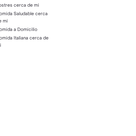
ostres cerca de mi
omida Saludable cerca
e mi
omida a Domicilio
omida Italiana cerca de
i