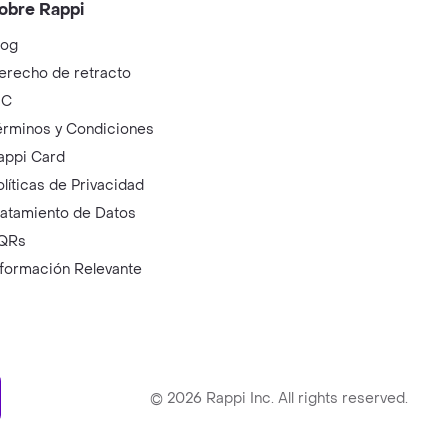
obre Rappi
log
erecho de retracto
IC
érminos y Condiciones
appi Card
olíticas de Privacidad
ratamiento de Datos
QRs
nformación Relevante
ry
©
2026
Rappi Inc. All rights reserved.