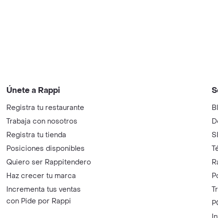
Únete a Rappi
S
Registra tu restaurante
B
Trabaja con nosotros
D
Registra tu tienda
S
Posiciones disponibles
T
Quiero ser Rappitendero
R
Haz crecer tu marca
P
Incrementa tus ventas
T
con Pide por Rappi
P
I