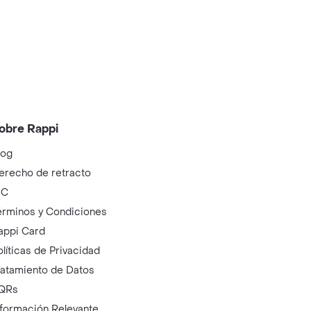
obre Rappi
log
erecho de retracto
IC
érminos y Condiciones
appi Card
olíticas de Privacidad
ratamiento de Datos
QRs
nformación Relevante