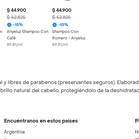
$ 44.900
$ 44.900
$ 52.825
$ 52.825
-
15
%
-
15
%
on
Anyeluz Shampoo Con
Shampoo Con
Café
Romero - Anyeluz
89.81/ml
89.81/ml
al y libres de parabenos (preservantes seguros). Elaborad
 brillo natural del cabello, protegiéndolo de la deshidratac
Encuéntranos en estos países
P
Argentina
H