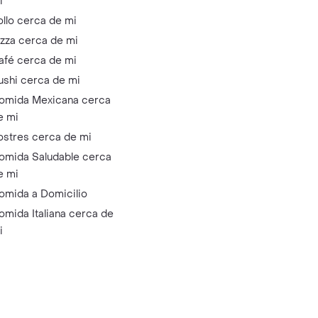
i
ollo cerca de mi
izza cerca de mi
afé cerca de mi
ushi cerca de mi
omida Mexicana cerca
e mi
ostres cerca de mi
omida Saludable cerca
e mi
omida a Domicilio
omida Italiana cerca de
i