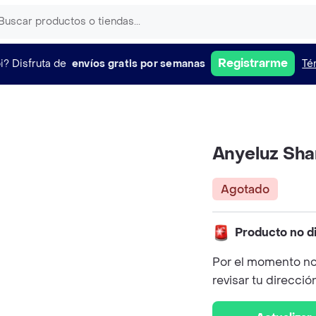
Registrarme
i?
Disfruta de
envíos gratis por semanas
Té
Anyeluz Sh
Agotado
Producto no d
Por el momento no
revisar tu direcció