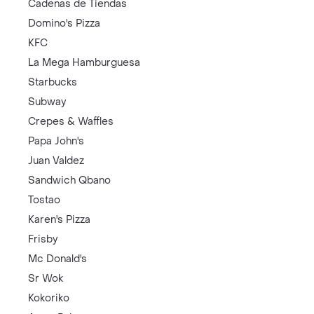
Cadenas de Tiendas
Domino's Pizza
KFC
La Mega Hamburguesa
Starbucks
Subway
Crepes & Waffles
Papa John's
Juan Valdez
Sandwich Qbano
Tostao
Karen's Pizza
Frisby
Mc Donald's
Sr Wok
Kokoriko