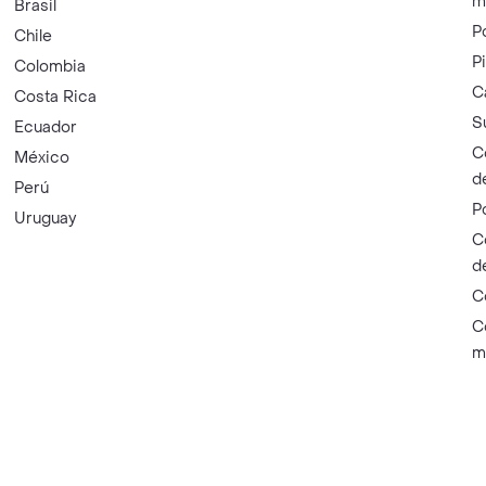
m
Brasil
P
Chile
P
Colombia
C
Costa Rica
S
Ecuador
C
México
d
Perú
P
Uruguay
C
d
C
C
m