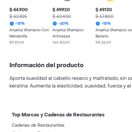
$ 44.900
$ 49.920
$ 49.130
$ 52.825
$ 62.400
$ 57.800
-
15
%
-
20
%
-
15
%
Anyeluz Shampoo Con
Anyeluz Shampoo
Anyeluz Shampoo c
Manzanilla
Anticaspa
Banano
89.81/ml
166.40/ml
98.26/ml
Información del producto
Aporta suavidad al cabello reseco y maltratado, sin s
keratina. Aumenta la elasticidad, suavidad, fuerza y el
Top Marcas y Cadenas de Restaurantes
Cadenas de Restaurantes