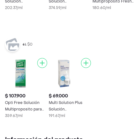
Solución
Solución
Multipropósito Fresh
Multipropósito para
202.37/ml
Desinfectante
374.59/ml
para Lentes
180.60/ml
O
Lentes
Multipropósito
M
L
2
$0
$ 107.900
$ 69.000
Opti Free Solución
Multi Solution Plus
Multiproposito para
Solución
Lentes de Contacto
359.67/ml
Multipropósito para
191.67/ml
Lentes