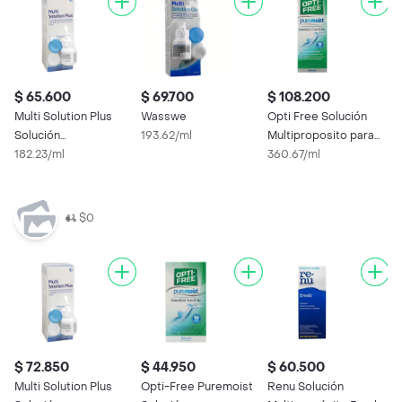
$ 65.600
$ 69.700
$ 108.200
$
Multi Solution Plus
Wasswe
Opti Free Solución
R
Solución
193.62/ml
Multiproposito para
M
Multipropósito para
182.23/ml
Lentes de Contacto
360.67/ml
p
1
Lentes
$0
$ 72.850
$ 44.950
$ 60.500
$
Multi Solution Plus
Opti-Free Puremoist
Renu Solución
$