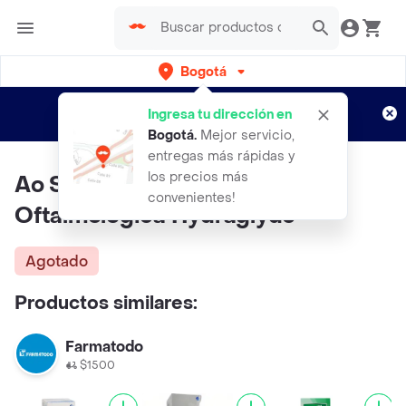
Bogotá
Regístrate
¿Nuevo en Rappi?
y disfruta de
Ingresa tu dirección en
envíos gratis por semanas
Aplican TyC
Bogotá
.
Mejor servicio,
entregas más rápidas y
los precios más
Ao Sept Plus Solución
convenientes!
Oftalmológica Hydraglyde
Agotado
Productos similares:
Farmatodo
$1500