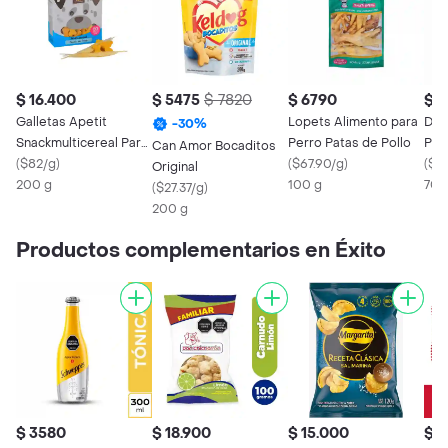
$ 16.400
$ 5475
$ 7820
$ 6790
$ 1
Galletas Apetit
Lopets Alimento para
Din
-
30
%
Snackmulticereal Para
Perro Patas de Pollo
Per
Can Amor Bocaditos
Perro
(
$82/g
)
(
$67.90/g
)
Sab
(
$2
Original
200 g
100 g
70 
(
$27.37/g
)
200 g
Productos complementarios en Éxito
$ 3580
$ 18.900
$ 15.000
$ 