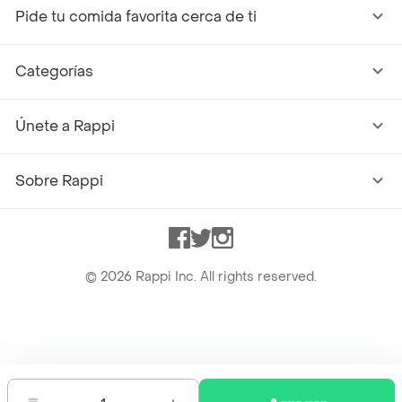
Pide tu comida favorita cerca de ti
Categorías
Únete a Rappi
Sobre Rappi
Facebook
Twitter
Instagram
©
2026
Rappi Inc. All rights reserved.
Rappi S.A.S. --- NIT 900.843.898-9 --- Calle 63 # 16A-02
Bogotá D.C. --- notificacionesrappi@rappi.com