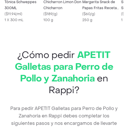
Tónica Schweppes
Chicharron Limon Don
Margarita Snack de
Ski
300ML
Chicharron
Papas Fritas Receta
Sua
(
$11.94/ml
)
(
$189/g
)
Clásica con Sal Marina
(
$60/g
)
Fru
(
$11
1 X 300 mL
100 g
250 g
1 X 
¿Cómo pedir
APETIT
Galletas para Perro de
Pollo y Zanahoria
en
Rappi?
Para pedir APETIT Galletas para Perro de Pollo y
Zanahoria en Rappi debes completar los
siguientes pasos y nos encargamos de llevarte