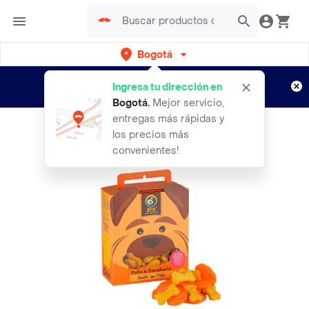
Bogotá
Regístrate
¿Nuevo en Rappi?
y disfruta de
Ingresa tu dirección en
envíos gratis por semanas
Aplican TyC
Bogotá
.
Mejor servicio,
entregas más rápidas y
los precios más
convenientes!