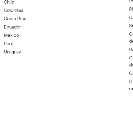
P
Chile
P
Colombia
C
Costa Rica
S
Ecuador
C
México
d
Perú
P
Uruguay
C
d
C
C
m