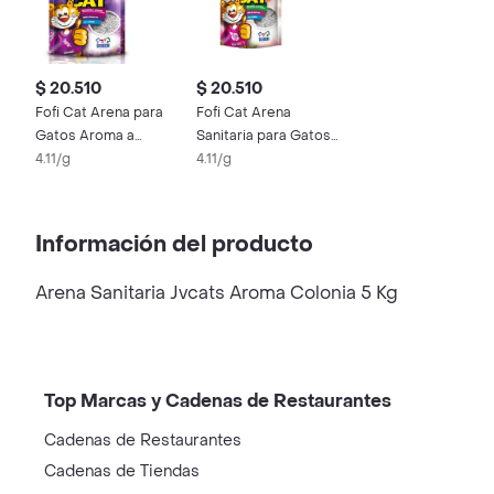
$ 20.510
$ 20.510
Fofi Cat Arena para
Fofi Cat Arena
Gatos Aroma a
Sanitaria para Gatos
Lavanda
4.11/g
Aroma a Rosas
4.11/g
Información del producto
Arena Sanitaria Jvcats Aroma Colonia 5 Kg
Top Marcas y Cadenas de Restaurantes
Cadenas de Restaurantes
Cadenas de Tiendas