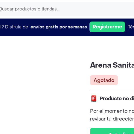
Registrarme
i?
Disfruta de
envíos gratis por semanas
Té
Arena Sanita
Agotado
Producto no d
Por el momento no
revisar tu direcció