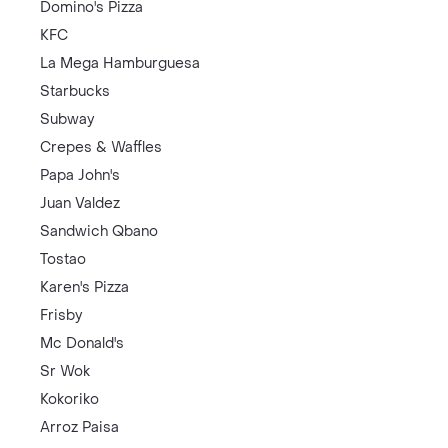
Domino's Pizza
KFC
La Mega Hamburguesa
Starbucks
Subway
Crepes & Waffles
Papa John's
Juan Valdez
Sandwich Qbano
Tostao
Karen's Pizza
Frisby
Mc Donald's
Sr Wok
Kokoriko
Arroz Paisa