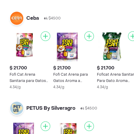
Ceba
$4500
$ 21.700
$ 21.700
$ 21.700
Fofi Cat Arena
Fofi Cat Arena para
Foficat Arena Sanitar
Sanitaria para Gatos
Gatos Aroma a
Para Gato Aroma
Aroma a Rosas
4.34/g
Lavanda
4.34/g
Manzana Verde
4.34/g
PETUS By Silveragro
$4500