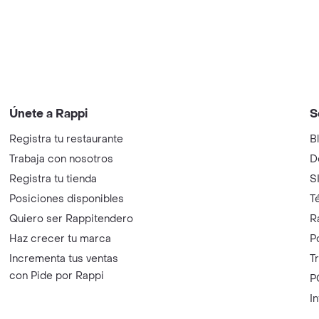
Únete a Rappi
S
Registra tu restaurante
B
Trabaja con nosotros
D
Registra tu tienda
S
Posiciones disponibles
T
Quiero ser Rappitendero
R
Haz crecer tu marca
P
Incrementa tus ventas
T
con Pide por Rappi
P
I