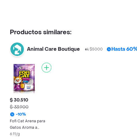
Productos similares:
Animal Care Boutique
Hasta 60%
$5000
$ 30.510
$ 33.900
-
10
%
Fofi Cat Arena para
Gatos Aroma a
Lavanda
6.11/g