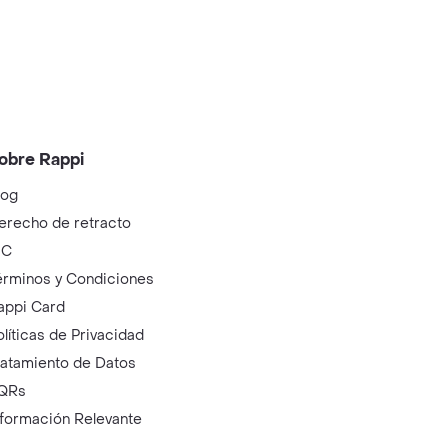
obre Rappi
log
erecho de retracto
IC
érminos y Condiciones
appi Card
olíticas de Privacidad
ratamiento de Datos
QRs
nformación Relevante