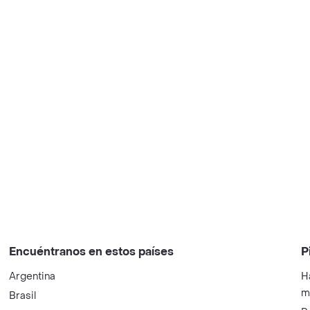
Encuéntranos en estos países
P
Argentina
H
m
Brasil