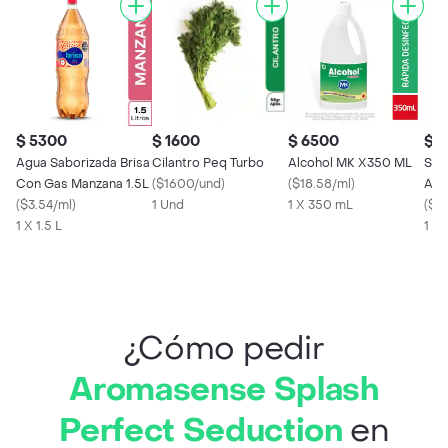
$ 5300
$ 1600
$ 6500
$ 1
Agua Saborizada Brisa
Cilantro Peq Turbo
Alcohol MK X350 ML
Spl
Con Gas Manzana 1.5L
(
$1600/und
)
(
$18.58/ml
)
Aro
(
$3.54/ml
)
1 Und
1 X 350 mL
Of 
(
$15
1 X 1.5 L
1 X
¿Cómo pedir
Aromasense Splash
Perfect Seduction
en