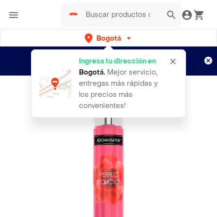
Bogotá
Regístrate
¿Nuevo en Rappi?
y disfruta de
Ingresa tu dirección en
envíos gratis por semanas
Aplican TyC
Bogotá
.
Mejor servicio,
entregas más rápidas y
los precios más
convenientes!