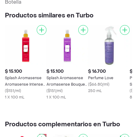
Botella
Productos similares en Turbo
$ 15.100
$ 15.100
$ 16.700
$ 1
Splash Aromasense
Splash Aromasense
Perfume Love
Per
Aromasense Intense
Aromasense Bouquet
(
$66.80/ml
)
Sis
Love (100 Ml)
(
$151/ml
)
Of Flowers (100 Ml)
(
$151/ml
)
250 mL
Van
(
$19
1 X 100 mL
1 X 100 mL
80 
Productos complementarios en Turbo