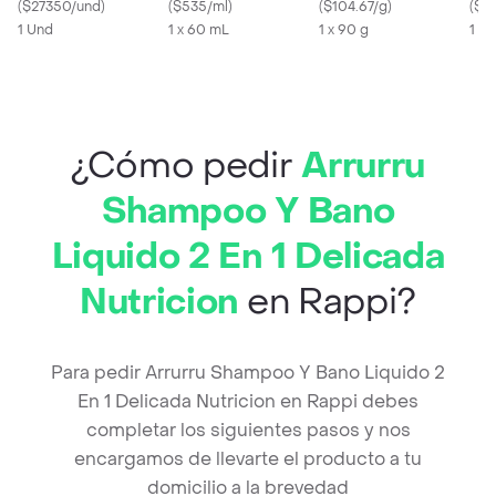
(
$27350/und
)
(
$535/ml
)
(
$104.67/g
)
400
(
$71
1 Und
1 x 60 mL
1 x 90 g
1 X
¿Cómo pedir
Arrurru
Shampoo Y Bano
Liquido 2 En 1 Delicada
Nutricion
en Rappi?
Para pedir Arrurru Shampoo Y Bano Liquido 2
En 1 Delicada Nutricion en Rappi debes
completar los siguientes pasos y nos
encargamos de llevarte el producto a tu
domicilio a la brevedad