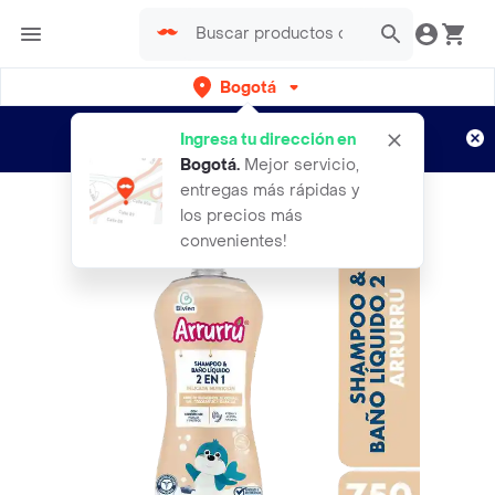
Bogotá
Regístrate
¿Nuevo en Rappi?
y disfruta de
Ingresa tu dirección en
envíos gratis por semanas
Aplican TyC
Bogotá
.
Mejor servicio,
entregas más rápidas y
los precios más
convenientes!