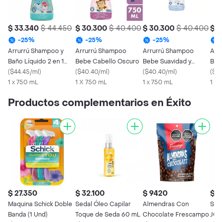
$ 33.340
$ 44.450
$ 30.300
$ 40.400
$ 30.300
$ 40.400
$ 3
-
25
%
-
25
%
-
25
%
Arrurrú Shampoo y
Arrurrú Shampoo
Arrurrú Shampoo
Arr
Baño Líquido 2 en 1
Bebe Cabello Oscuro
Bebe Suavidad y
Beb
Original
(
$44.45/ml
)
(
$40.40/ml
)
Humectación
(
$40.40/ml
)
Cla
(
$4
1 x 750 mL
1 X 750 mL
1 x 750 mL
1 X
Productos complementarios en Éxito
$ 27.350
$ 32.100
$ 9420
$ 2
Maquina Schick Doble
Sedal Óleo Capilar
Almendras Con
Sha
Banda (1 Und)
Toque de Seda 60 mL
Chocolate Frescampo
JOH