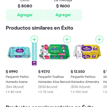
$ 8080
$ 9600
Agregar
Agregar
Productos similares en Éxito
$ 4990
$ 9370
$ 13.550
$ 
Pequenín Pañito
Pequeñín Toallitas
Pequeñín Pañitos
Wi
Humedo Avena
Húmedas Aloe Natural
Húmedos Almendra
Hú
(
$62.38/und
)
(
$133.86/und
)
(
$135.50/und
)
Ve
(
$
1 X 80 Und
1 X 70 Und
1 X 100 Und
1 