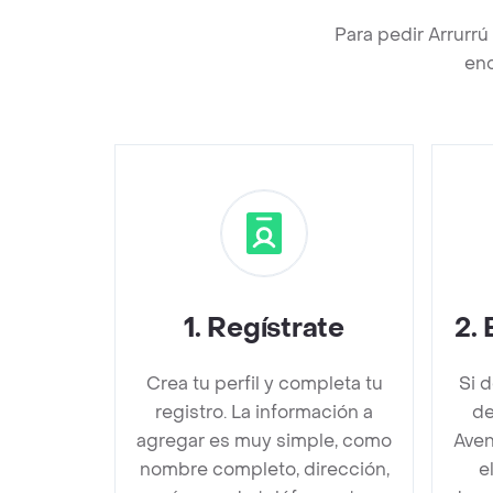
Para pedir Arrurr
enc
1
.
Regístrate
2
.
Crea tu perfil y completa tu
Si 
registro. La información a
de
agregar es muy simple, como
Aven
nombre completo, dirección,
e