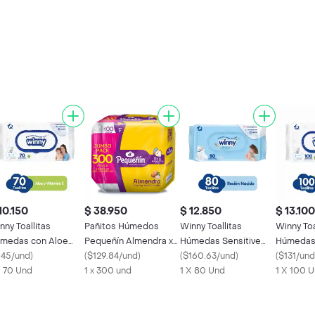
10.150
$ 38.950
$ 12.850
$ 13.100
nny Toallitas
Pañitos Húmedos
Winny Toallitas
Winny Toa
medas con Aloe
Pequeñín Almendra x
Húmedas Sensitive
Húmedas
ra y Vitamina E
145/und
)
300
(
$129.84/und
)
Recién Nacido
(
$160.63/und
)
Vera y Vi
(
$131/und
X 70 Und
1 x 300 und
1 X 80 Und
1 X 100 