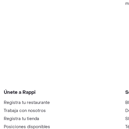
m
Únete a Rappi
S
Registra tu restaurante
B
Trabaja con nosotros
D
Registra tu tienda
S
Posiciones disponibles
T