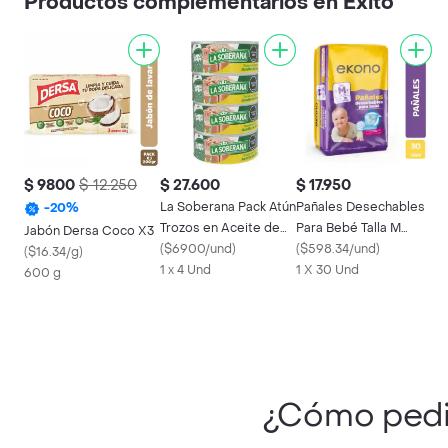
Productos complementarios en Éxito
$ 9800
$ 12.250
$ 27.600
$ 17.950
La Soberana Pack Atún
Pañales Desechables
-
20
%
Trozos en Aceite de
Para Bebé Talla M
Jabón Dersa Coco X3
Soya
(
$6900/und
)
Ekono
(
$598.34/und
)
(
$16.34/g
)
1 x 4 Und
1 X 30 Und
600 g
¿Cómo ped