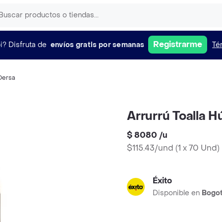
Registrarme
i?
Disfruta de
envíos gratis por semanas
Té
Dersa
Arrurrú Toalla 
$ 8080
/
u
$115.43/und
(
1 x 70 Und
)
Éxito
Disponible en
Bogo