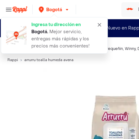
Bogotá
Ingresa tu dirección en
¿Nuevo en Rapp
Bogotá
.
Mejor servicio,
entregas más rápidas y los
precios más convenientes!
Búsquedas relacionadas:
Toallitas humedas
,
Arrurru
,
Pequeñin
,
Winny
,
Rappi
arrurru toalla humeda avena