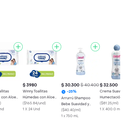
$ 3980
$ 30.300
$ 40.400
$ 32.500
llitas
Winny Toallitas
Crema Suavidad
-
25
%
 con Aloe
Húmedas con Aloe
Humectación Ar
Arrurrú Shampoo
tamina E
)
Vera y Vitamina E
(
$165.84/und
)
(
$81.25/ml
)
Bebe Suavidad y
Und
1 X 24 Und
1 X 400.0 mL
Humectación
(
$40.40/ml
)
1 x 750 mL