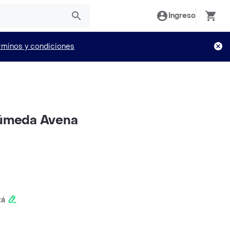
Ingreso
rminos y condiciones
Húmeda Avena
tá