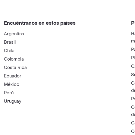
Encuéntranos en estos países
P
Argentina
H
m
Brasil
P
Chile
P
Colombia
C
Costa Rica
S
Ecuador
C
México
d
Perú
P
Uruguay
C
d
C
C