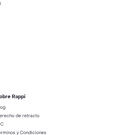
i
obre Rappi
log
erecho de retracto
IC
érminos y Condiciones