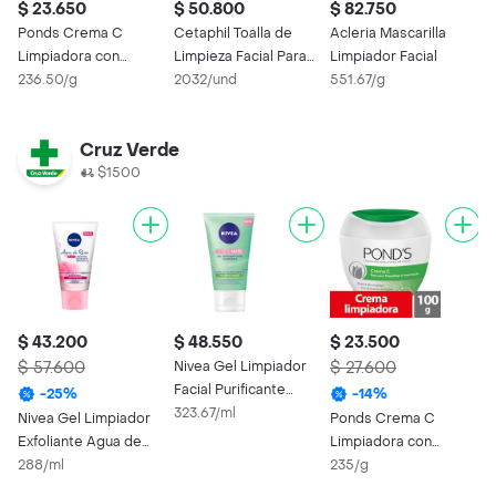
$ 23.650
$ 50.800
$ 82.750
$
Ponds Crema C
Cetaphil Toalla de
Acleria Mascarilla
P
Limpiadora con
Limpieza Facial Para
Limpiador Facial
F
Extracto de Pepino
236.50/g
Piel Sensible
2032/und
551.67/g
E
3
Cruz Verde
$1500
$ 43.200
$ 48.550
$ 23.500
$ 57.600
Nivea Gel Limpiador
$ 27.600
Facial Purificante
-
25
%
-
14
%
Efecto Mate
323.67/ml
Nivea Gel Limpiador
Ponds Crema C
Exfoliante Agua de
Limpiadora con
Rosas
288/ml
Extracto de Pepino
235/g