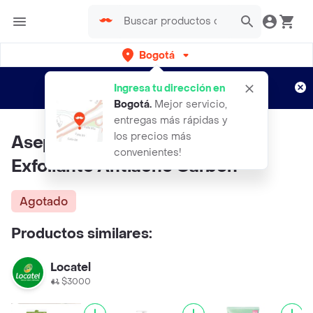
Bogotá
Regístrate
¿Nuevo en Rappi?
y disfruta de
Ingresa tu dirección en
envíos gratis por semanas
Aplican TyC
Bogotá
.
Mejor servicio,
entregas más rápidas y
los precios más
Asepxia Limpiador Facial
convenientes!
Exfoliante Antiacné Carbón
Agotado
Productos similares:
Locatel
$3000