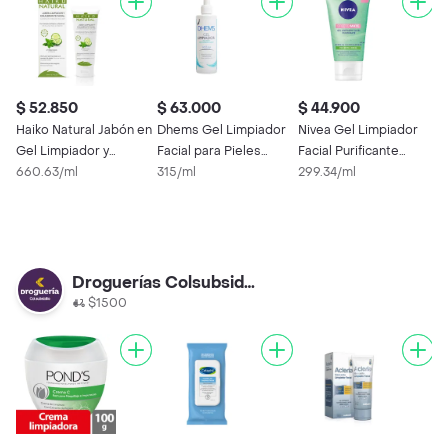
$ 52.850
$ 63.000
$ 44.900
$
Haiko Natural Jabón en
Dhems Gel Limpiador
Nivea Gel Limpiador
$
Gel Limpiador y
Facial para Pieles
Facial Purificante
Equilibrante Facial
660.63/ml
Mixtas con Tendencia
315/ml
Efecto Mate
299.34/ml
L
Grasa
P
H
1
Droguerías Colsubsidio
$1500