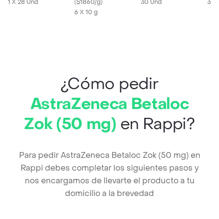
1 X 28 Und
(
$1860/g
)
30 Und
30 
6 X 10 g
¿Cómo pedir
AstraZeneca Betaloc
Zok (50 mg)
en Rappi?
Para pedir AstraZeneca Betaloc Zok (50 mg) en
Rappi debes completar los siguientes pasos y
nos encargamos de llevarte el producto a tu
domicilio a la brevedad