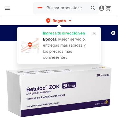
Bogotá
Regístrate
¿Nuevo en Rappi?
y disfruta de
Ingresa tu dirección en
envíos gratis por semanas
Aplican TyC
Bogotá
.
Mejor servicio,
entregas más rápidas y
los precios más
convenientes!