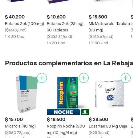
$ 40.200
$ 10.600
$ 15.500
$ 3
Betaloc Zok (100 mg)
Betaloc Zok (25 mg)
Mk Metoprolol Tableta
Inm
(
$1340/und
)
30 Tabletas
(50 mg)
(
$26
1 X 30 Und
(
$353.34/und
)
(
$516.67/und
)
1 X 
1 x 30 Und
1 X 30 Und
Productos complementarios en La Rebaja
$ 15.700
$ 18.600
$ 28.500
$ 2
Micardis (40 mg)
Noxpirin Noche (500
Losartan 50 Mg Caja
Eso
(
$560.72/und
)
mg/10 mg/4 mg)
(
$950/und
)
(
$7