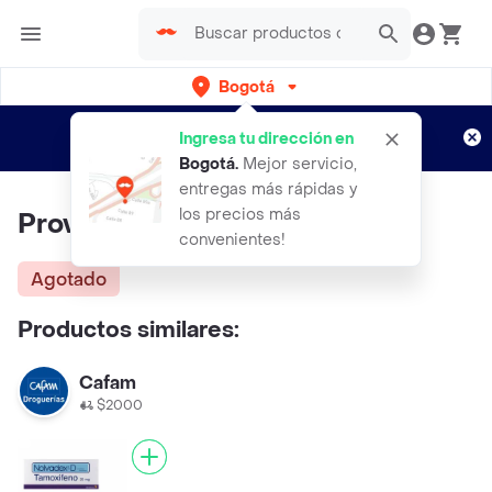
Bogotá
Regístrate
¿Nuevo en Rappi?
y disfruta de
Ingresa tu dirección en
envíos gratis por semanas
Aplican TyC
Bogotá
.
Mejor servicio,
entregas más rápidas y
los precios más
Provera (10 mg)
convenientes!
Agotado
Productos similares:
Cafam
$2000