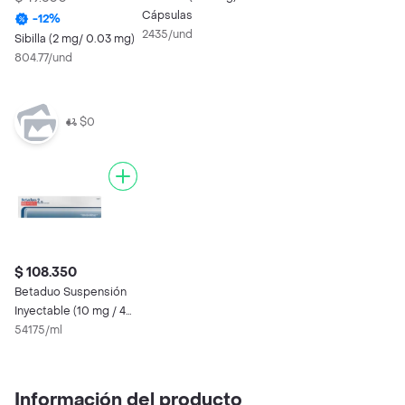
Cápsulas
-
12
%
2435/und
Sibilla (2 mg/ 0.03 mg)
804.77/und
$0
$ 108.350
Betaduo Suspensión
Inyectable (10 mg / 4
mg)
54175/ml
Información del producto