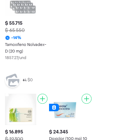
$ 55.715
$ 65.550
-
14
%
Tamoxifeno Nolvadex-
D (20 mg)
1857.27/und
$0
$ 16.895
$ 24.345
$ 19.300
Doxiclor (100 mg) 10