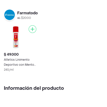
Farmatodo
$2000
$ 49.000
Atletics Linimento
Deportivo con Mentol
en Aerosol
245/ml
Información del producto