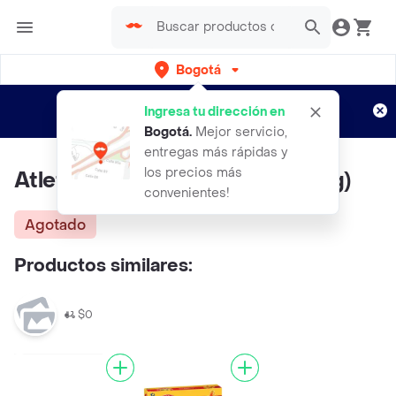
Bogotá
Regístrate
¿Nuevo en Rappi?
y disfruta de
Ingresa tu dirección en
envíos gratis por semanas
Aplican TyC
Bogotá
.
Mejor servicio,
entregas más rápidas y
los precios más
Atletics Diclofenaco Sodico (1 g)
convenientes!
Agotado
Productos similares:
$0