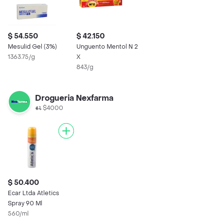
$ 54.550
$ 42.150
Mesulid Gel (3%)
Unguento Mentol N 2
1363.75/g
X
843/g
Drogueria Nexfarma
$4000
$ 50.400
Ecar Ltda Atletics
Spray 90 Ml
560/ml