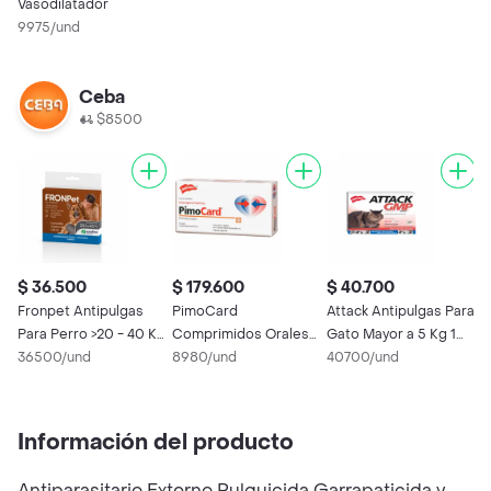
Vasodilatador
9975/und
Ceba
$8500
$ 36.500
$ 179.600
$ 40.700
$
Fronpet Antipulgas
PimoCard
Attack Antipulgas Para
A
Para Perro >20 - 40 Kg
Comprimidos Orales
Gato Mayor a 5 Kg 1
G
1 Pipeta
36500/und
para Perros (5 mg)
8980/und
Pipeta
40700/und
P
3
Información del producto
Antiparasitario Externo Pulguicida Garrapaticida y