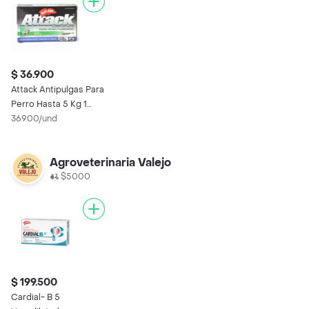
$ 36.900
Attack Antipulgas Para
Perro Hasta 5 Kg 1
Pipeta
36900/und
Agroveterinaria Valejo
$5000
$ 199.500
Cardial- B 5