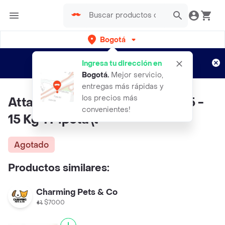
Bogotá
Regístrate
¿Nuevo en Rappi?
y disfruta de
Ingresa tu dirección en
envíos gratis por semanas
Aplican TyC
Bogotá
.
Mejor servicio,
entregas más rápidas y
los precios más
Attack Antipulgas Para Perro >5 -
convenientes!
15 Kg 1 Pipeta\t
Agotado
Productos similares:
Charming Pets & Co
$7000