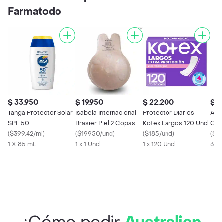
Farmatodo
$ 33.950
$ 19.950
$ 22.200
$ 1
Tanga Protector Solar
Isabela Internacional
Protector Diarios
Ali
SPF 50
Brasier Piel 2 Copas
Kotex Largos 120 Und
OPT
(
$399.42/ml
)
Talla L
(
$19950/und
)
(
$185/und
)
(
$13
1 X 85 mL
1 x 1 Und
1 x 120 Und
3 X