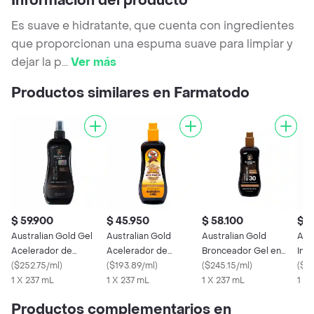
Información del producto
Es suave e hidratante, que cuenta con ingredientes
que proporcionan una espuma suave para limpiar y
dejar la p
...
Ver más
Productos similares en Farmatodo
$ 59.900
$ 45.950
$ 58.100
$ 5
Australian Gold Gel
Australian Gold
Australian Gold
Aus
Acelerador de
Acelerador de
Bronceador Gel en
Inte
Bronceo en Spray
(
$252.75/ml
)
Bronceado en Spray
(
$193.89/ml
)
Spray
(
$245.15/ml
)
Bro
(
$21
1 X 237 mL
1 X 237 mL
1 X 237 mL
1 X
Productos complementarios en