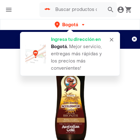
Bogotá
Regístrate
¿Nuevo en Rappi?
y disfruta de
Ingresa tu dirección en
envíos gratis por semanas
Aplican TyC
Bogotá
.
Mejor servicio,
entregas más rápidas y
los precios más
convenientes!