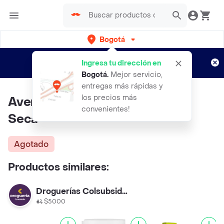
Bogotá
Regístrate
¿Nuevo en Rappi?
y disfruta de
Ingresa tu dirección en
envíos gratis por semanas
Aplican TyC
Bogotá
.
Mejor servicio,
entregas más rápidas y
los precios más
Avene Crema Relipidante Piel
convenientes!
Seca
Agotado
Productos similares:
Droguerías Colsubsidio
$5000