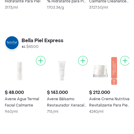
Hidratante Para Piel
% Hidratante para Piel
Calmante Cleanance
A
3173/ml
Seca y Áspera
1703.34/g
Hydra
3727.50/ml
3
Bella Piel Express
$4500
$ 48.000
$ 143.000
$ 212.000
$
Avene Agua Termal
Avene Bálsamo
Avéne Crema Nutritiva
B
Facial Calmante
Restaurador Xeracalm
Revitalizante Para Piel
H
960/ml
AD
715/ml
Seca
4240/ml
4