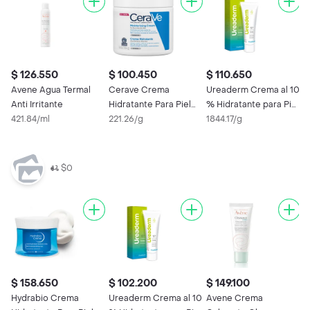
$ 126.550
$ 100.450
$ 110.650
$
Avene Agua Termal
Cerave Crema
Ureaderm Crema al 10
H
Anti Irritante
Hidratante Para Piel
% Hidratante para Piel
H
421.84/ml
Sensible y Seca
221.26/g
Seca y Áspera
1844.17/g
3
$0
$ 158.650
$ 102.200
$ 149.100
$
Hydrabio Crema
Ureaderm Crema al 10
Avene Crema
A