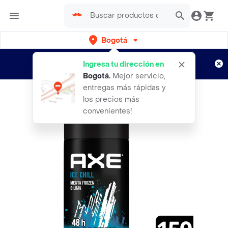
Bogotá
Regístrate
¿Nuevo en Rappi?
y disfruta de
Ingresa tu dirección en
envíos gratis por semanas
Aplican TyC
Bogotá
.
Mejor servicio,
entregas más rápidas y
los precios más
convenientes!