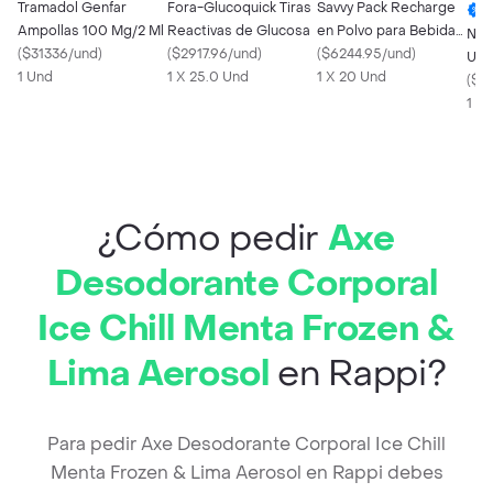
Tramadol Genfar
Fora-Glucoquick Tiras
Savvy Pack Recharge
Ampollas 100 Mg/2 Ml
Reactivas de Glucosa
en Polvo para Bebida
Nex
(
$31336/und
)
(
$2917.96/und
)
Sabor Limón Sandia
(
$6244.95/und
)
Ult
1 Und
1 X 25.0 Und
1 X 20 Und
Lib
(
$8
1 X 
¿Cómo pedir
Axe
Desodorante Corporal
Ice Chill Menta Frozen &
Lima Aerosol
en Rappi?
Para pedir Axe Desodorante Corporal Ice Chill
Menta Frozen & Lima Aerosol en Rappi debes