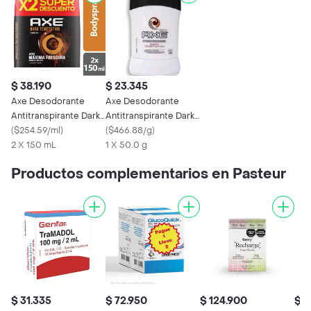
$ 38.190
$ 23.345
Axe Desodorante
Axe Desodorante
Antitranspirante Dark
Antitranspirante Dark
Temptation Aroma
(
$254.59/ml
)
Temptation
(
$466.88/g
)
Chocolate
2 X 150 mL
1 X 50.0 g
Productos complementarios en Pasteur
$ 31.335
$ 72.950
$ 124.900
$ 1