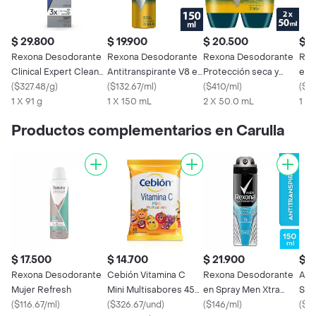
$ 29.800
$ 19.900
$ 20.500
$ 2
Rexona Desodorante
Rexona Desodorante
Rexona Desodorante
Rex
Clinical Expert Clean
Antitranspirante V8 en
Protección seca y
en 
en Aerosol
(
$327.48/g
)
Aerosol
(
$132.67/ml
)
Fresca
(
$410/ml
)
Coo
(
$1
1 X 91 g
1 X 150 mL
2 X 50.0 mL
1 X
Productos complementarios en Carulla
$ 17.500
$ 14.700
$ 21.900
$ 
Rexona Desodorante
Cebión Vitamina C
Rexona Desodorante
Ade
Mujer Refresh
Mini Multisabores 45
en Spray Men Xtra
Sab
(
$116.67/ml
)
tabletas masticables
(
$326.67/und
)
Cool
(
$146/ml
)
(
$4