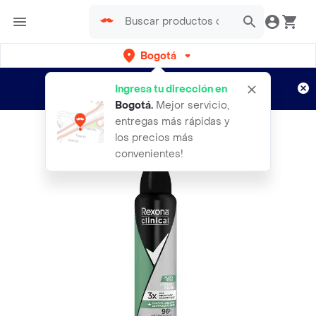
Bogotá
Regístrate
¿Nuevo en Rappi?
y disfruta de
Ingresa tu dirección en
envíos gratis por semanas
Aplican TyC
Bogotá
.
Mejor servicio,
entregas más rápidas y
los precios más
convenientes!