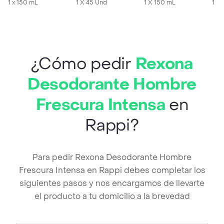
1 x 150 mL
para niños
1 X 45 Und
1 X 150 mL
1 X
¿Cómo pedir
Rexona
Desodorante Hombre
Frescura Intensa
en
Rappi?
Para pedir Rexona Desodorante Hombre
Frescura Intensa en Rappi debes completar los
siguientes pasos y nos encargamos de llevarte
el producto a tu domicilio a la brevedad